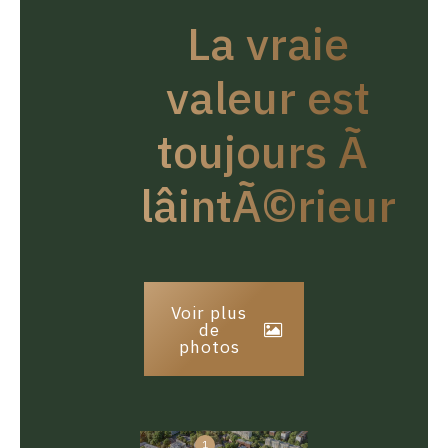
La vraie
valeur est
toujours Ã
lâintÃ©rieur
Voir plus
de
photos
1