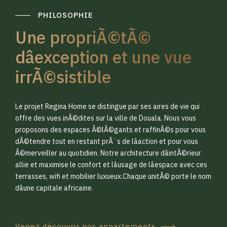
PHILOSOPHIE
Une propriÃ©tÃ©
dâexception et une vue
irrÃ©sistible
0
0
Le projet Regina Home se distingue par ses aires de vie qui
1
1
offre des vues inÃ©dites sur la ville de Douala. Nous vous
proposons des espaces Ã©lÃ©gants et raffinÃ©s pour vous
dÃ©tendre tout en restant prÃ¨s de lâaction et pour vous
2
2
Ã©merveiller au quotidien. Notre architecture dâintÃ©rieur
allie et maximise le confort et lâusage de lâespace avec ces
terrasses, wifi et mobilier luxueux.Chaque unitÃ© porte le nom
3
3
dâune capitale africaine.
Venez découvrir nos appartements