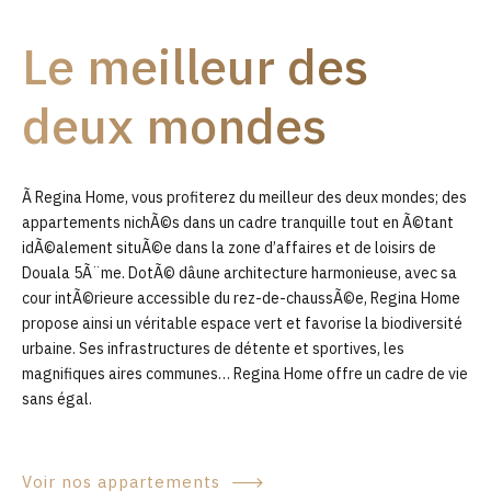
9
Le meilleur des
0
deux mondes
Ã Regina Home, vous profiterez du meilleur des deux mondes; des
appartements nichÃ©s dans un cadre tranquille tout en Ã©tant
idÃ©alement situÃ©e dans la zone d’affaires et de loisirs de
Douala 5Ã¨me. DotÃ© dâune architecture harmonieuse, avec sa
cour intÃ©rieure accessible du rez-de-chaussÃ©e, Regina Home
propose ainsi un véritable espace vert et favorise la biodiversité
urbaine. Ses infrastructures de détente et sportives, les
magnifiques aires communes… Regina Home offre un cadre de vie
sans égal.
Voir nos appartements