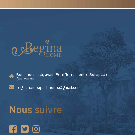
Elite
Pourquoi
Casino
Choisir
—
Lizaro
Bonamoussadi, avant Petit Terrain entre Sorepco et
Premiers
Casino
Quifeurou
reginahomeapartments@gmail.com
Pas
pour
Nous suivre
sur
vos