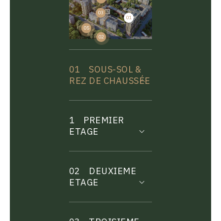
03
01
04
05
02
01
SOUS-SOL &
REZ DE CHAUSSÉE
1
PREMIER
ETAGE
02
DEUXIEME
ETAGE