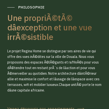
PHILOSOPHIE
Une propriÃ©tÃ©
dâexception et une vue
irrÃ©sistible
0
0
Le projet Regina Home se distingue par ses aires de vie qui
1
1
offre des vues inÃ©dites sur la ville de Douala. Nous vous
proposons des espaces Ã©lÃ©gants et raffinÃ©s pour vous
dÃ©tendre tout en restant prÃ¨s de lâaction et pour vous
2
2
Ã©merveiller au quotidien. Notre architecture dâintÃ©rieur
allie et maximise le confort et lâusage de lâespace avec ces
terrasses, wifi et mobilier luxueux.Chaque unitÃ© porte le nom
3
3
dâune capitale africaine.
Venez découvrir nos appartements