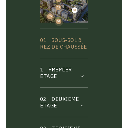
03
01
04
05
02
01
SOUS-SOL &
REZ DE CHAUSSÉE
1
PREMIER
ETAGE
02
DEUXIEME
ETAGE