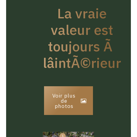
La vraie
valeur est
toujours Ã
lâintÃ©rieur
Voir plus
de
photos
1