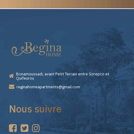
Elite
Pourquoi
Casino
Choisir
—
Lizaro
Bonamoussadi, avant Petit Terrain entre Sorepco et
Premiers
Casino
Quifeurou
reginahomeapartments@gmail.com
Pas
pour
Nous suivre
sur
vos