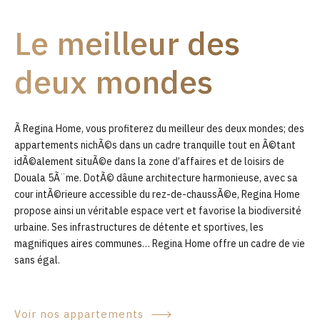
9
Le meilleur des
0
deux mondes
Ã Regina Home, vous profiterez du meilleur des deux mondes; des
appartements nichÃ©s dans un cadre tranquille tout en Ã©tant
idÃ©alement situÃ©e dans la zone d’affaires et de loisirs de
Douala 5Ã¨me. DotÃ© dâune architecture harmonieuse, avec sa
cour intÃ©rieure accessible du rez-de-chaussÃ©e, Regina Home
propose ainsi un véritable espace vert et favorise la biodiversité
urbaine. Ses infrastructures de détente et sportives, les
magnifiques aires communes… Regina Home offre un cadre de vie
sans égal.
Voir nos appartements