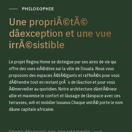
PHILOSOPHIE
Une propriÃ©tÃ©
dâexception et une vue
irrÃ©sistible
0
0
Le projet Regina Home se distingue par ses aires de vie qui
1
1
offre des vues inÃ©dites sur la ville de Douala. Nous vous
proposons des espaces Ã©lÃ©gants et raffinÃ©s pour vous
dÃ©tendre tout en restant prÃ¨s de lâaction et pour vous
2
2
Ã©merveiller au quotidien. Notre architecture dâintÃ©rieur
allie et maximise le confort et lâusage de lâespace avec ces
terrasses, wifi et mobilier luxueux.Chaque unitÃ© porte le nom
3
3
dâune capitale africaine.
Venez découvrir nos appartements