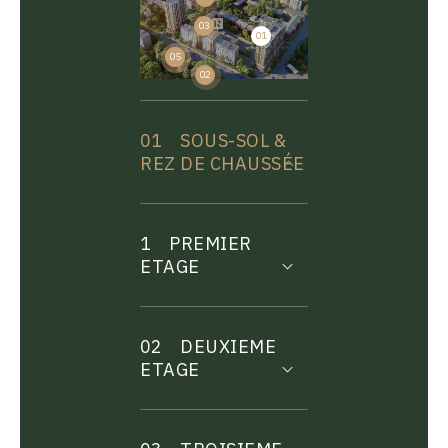
03
01
04
05
02
01
SOUS-SOL &
REZ DE CHAUSSÉE
1
PREMIER
ETAGE
02
DEUXIEME
ETAGE