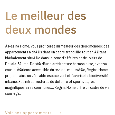
9
Le meilleur des
0
deux mondes
Ã Regina Home, vous profiterez du meilleur des deux mondes; des
appartements nichÃ©s dans un cadre tranquille tout en Ã©tant
idÃ©alement situÃ©e dans la zone d’affaires et de loisirs de
Douala 5Ã¨me. DotÃ© dâune architecture harmonieuse, avec sa
cour intÃ©rieure accessible du rez-de-chaussÃ©e, Regina Home
propose ainsi un véritable espace vert et favorise la biodiversité
urbaine. Ses infrastructures de détente et sportives, les
magnifiques aires communes… Regina Home offre un cadre de vie
sans égal.
Voir nos appartements