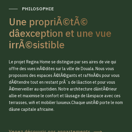
PHILOSOPHIE
Une propriÃ©tÃ©
dâexception et une vue
irrÃ©sistible
0
0
Le projet Regina Home se distingue par ses aires de vie qui
1
1
offre des vues inÃ©dites sur la ville de Douala. Nous vous
proposons des espaces Ã©lÃ©gants et raffinÃ©s pour vous
dÃ©tendre tout en restant prÃ¨s de lâaction et pour vous
2
2
Ã©merveiller au quotidien. Notre architecture dâintÃ©rieur
allie et maximise le confort et lâusage de lâespace avec ces
terrasses, wifi et mobilier luxueux.Chaque unitÃ© porte le nom
3
3
dâune capitale africaine.
Venez découvrir nos appartements