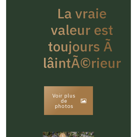
La vraie
valeur est
toujours Ã
lâintÃ©rieur
Voir plus
de
photos
1