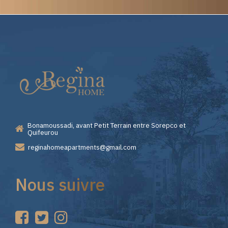
Elite
Casino
—
Bonamoussadi, avant Petit Terrain entre Sorepco et
Premiers
Quifeurou
reginahomeapartments@gmail.com
Pas
Nous suivre
sur