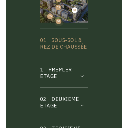
03
01
04
05
02
01
SOUS-SOL &
REZ DE CHAUSSÉE
1
PREMIER
ETAGE
02
DEUXIEME
ETAGE