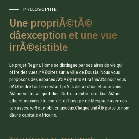
PHILOSOPHIE
Une propriÃ©tÃ©
dâexception et une vue
irrÃ©sistible
0
0
Le projet Regina Home se distingue par ses aires de vie qui
1
1
offre des vues inÃ©dites sur la ville de Douala. Nous vous
proposons des espaces Ã©lÃ©gants et raffinÃ©s pour vous
dÃ©tendre tout en restant prÃ¨s de lâaction et pour vous
2
2
Ã©merveiller au quotidien. Notre architecture dâintÃ©rieur
allie et maximise le confort et lâusage de lâespace avec ces
terrasses, wifi et mobilier luxueux.Chaque unitÃ© porte le nom
3
3
dâune capitale africaine.
Venez découvrir nos appartements