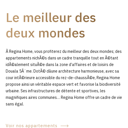
9
Le meilleur des
0
deux mondes
Ã Regina Home, vous profiterez du meilleur des deux mondes; des
appartements nichÃ©s dans un cadre tranquille tout en Ã©tant
idÃ©alement situÃ©e dans la zone d’affaires et de loisirs de
Douala 5Ã¨me. DotÃ© dâune architecture harmonieuse, avec sa
cour intÃ©rieure accessible du rez-de-chaussÃ©e, Regina Home
propose ainsi un véritable espace vert et favorise la biodiversité
urbaine. Ses infrastructures de détente et sportives, les
magnifiques aires communes… Regina Home offre un cadre de vie
sans égal.
Voir nos appartements