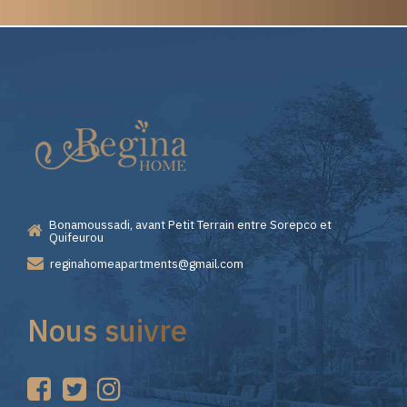
Elite
Pourquoi
Casino
Choisir
—
Lizaro
Bonamoussadi, avant Petit Terrain entre Sorepco et
Premiers
Casino
Quifeurou
reginahomeapartments@gmail.com
Pas
pour
Nous suivre
sur
vos