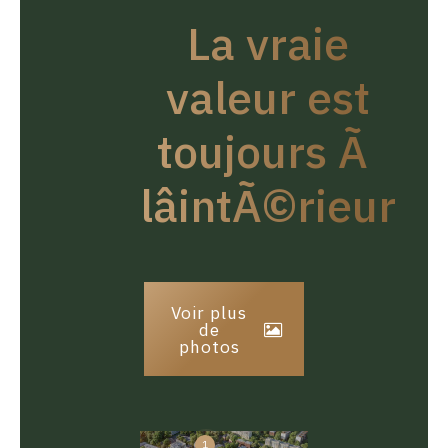
La vraie
valeur est
toujours Ã
lâintÃ©rieur
Voir plus
de
photos
1