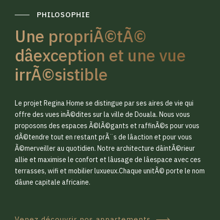
PHILOSOPHIE
Une propriÃ©tÃ©
dâexception et une vue
irrÃ©sistible
0
0
Le projet Regina Home se distingue par ses aires de vie qui
1
1
offre des vues inÃ©dites sur la ville de Douala. Nous vous
proposons des espaces Ã©lÃ©gants et raffinÃ©s pour vous
dÃ©tendre tout en restant prÃ¨s de lâaction et pour vous
2
2
Ã©merveiller au quotidien. Notre architecture dâintÃ©rieur
allie et maximise le confort et lâusage de lâespace avec ces
terrasses, wifi et mobilier luxueux.Chaque unitÃ© porte le nom
3
3
dâune capitale africaine.
Venez découvrir nos appartements