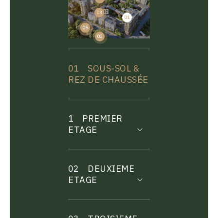
03
01
04
05
02
01
SOUS-SOL &
REZ DE CHAUSSÉE
1
PREMIER
ETAGE
02
DEUXIEME
ETAGE