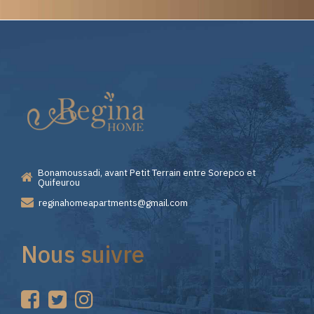
Elite
Casino
—
Bonamoussadi, avant Petit Terrain entre Sorepco et
Premiers
Quifeurou
reginahomeapartments@gmail.com
Pas
Nous suivre
sur