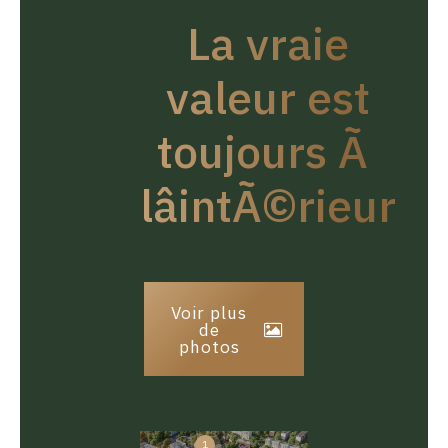
La vraie
valeur est
toujours Ã
lâintÃ©rieur
Voir plus
de
photos
1