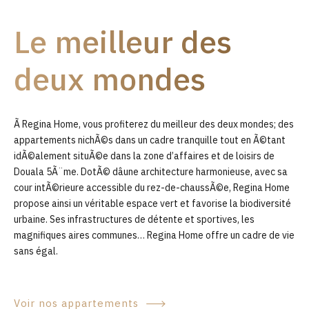
9
Le meilleur des
0
deux mondes
Ã Regina Home, vous profiterez du meilleur des deux mondes; des
appartements nichÃ©s dans un cadre tranquille tout en Ã©tant
idÃ©alement situÃ©e dans la zone d’affaires et de loisirs de
Douala 5Ã¨me. DotÃ© dâune architecture harmonieuse, avec sa
cour intÃ©rieure accessible du rez-de-chaussÃ©e, Regina Home
propose ainsi un véritable espace vert et favorise la biodiversité
urbaine. Ses infrastructures de détente et sportives, les
magnifiques aires communes… Regina Home offre un cadre de vie
sans égal.
Voir nos appartements