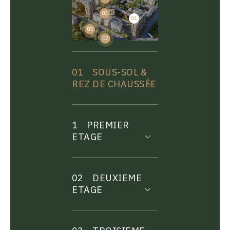
03
01
04
05
02
01
SOUS-SOL &
REZ DE CHAUSSÉE
1
PREMIER
ETAGE
02
DEUXIEME
ETAGE