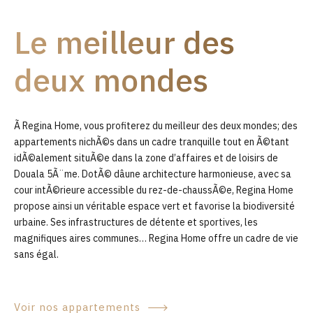
9
Le meilleur des
0
deux mondes
Ã Regina Home, vous profiterez du meilleur des deux mondes; des
appartements nichÃ©s dans un cadre tranquille tout en Ã©tant
idÃ©alement situÃ©e dans la zone d’affaires et de loisirs de
Douala 5Ã¨me. DotÃ© dâune architecture harmonieuse, avec sa
cour intÃ©rieure accessible du rez-de-chaussÃ©e, Regina Home
propose ainsi un véritable espace vert et favorise la biodiversité
urbaine. Ses infrastructures de détente et sportives, les
magnifiques aires communes… Regina Home offre un cadre de vie
sans égal.
Voir nos appartements