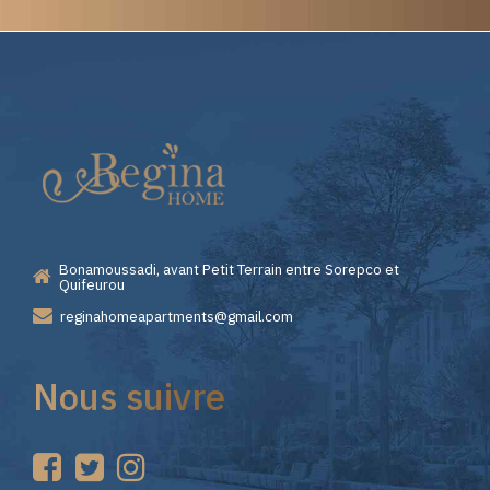
Elite
Casino
—
Bonamoussadi, avant Petit Terrain entre Sorepco et
Premiers
Quifeurou
reginahomeapartments@gmail.com
Pas
Nous suivre
sur