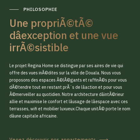
PHILOSOPHIE
Une propriÃ©tÃ©
dâexception et une vue
irrÃ©sistible
0
0
Le projet Regina Home se distingue par ses aires de vie qui
1
1
offre des vues inÃ©dites sur la ville de Douala. Nous vous
proposons des espaces Ã©lÃ©gants et raffinÃ©s pour vous
dÃ©tendre tout en restant prÃ¨s de lâaction et pour vous
2
2
Ã©merveiller au quotidien. Notre architecture dâintÃ©rieur
allie et maximise le confort et lâusage de lâespace avec ces
terrasses, wifi et mobilier luxueux.Chaque unitÃ© porte le nom
3
3
dâune capitale africaine.
Venez découvrir nos appartements