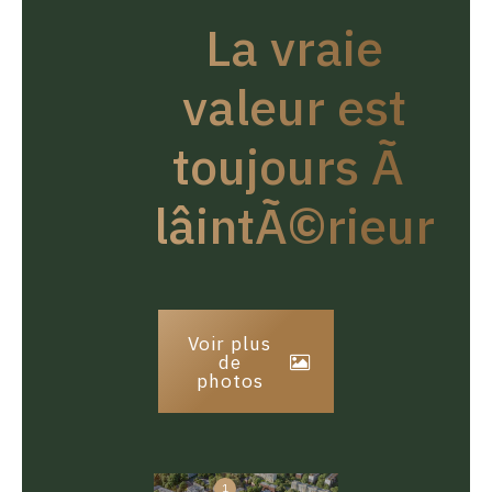
La vraie
valeur est
toujours Ã
lâintÃ©rieur
Voir plus
de
photos
1