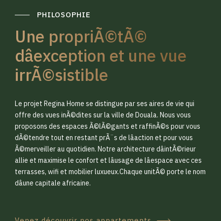
PHILOSOPHIE
Une propriÃ©tÃ©
dâexception et une vue
irrÃ©sistible
0
0
Le projet Regina Home se distingue par ses aires de vie qui
1
1
offre des vues inÃ©dites sur la ville de Douala. Nous vous
proposons des espaces Ã©lÃ©gants et raffinÃ©s pour vous
dÃ©tendre tout en restant prÃ¨s de lâaction et pour vous
2
2
Ã©merveiller au quotidien. Notre architecture dâintÃ©rieur
allie et maximise le confort et lâusage de lâespace avec ces
terrasses, wifi et mobilier luxueux.Chaque unitÃ© porte le nom
3
3
dâune capitale africaine.
Venez découvrir nos appartements