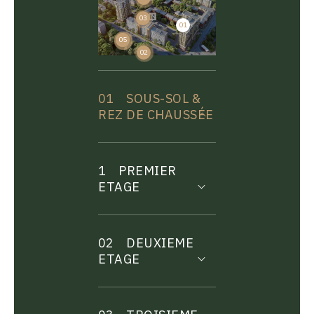
03
01
04
05
02
01
SOUS-SOL &
REZ DE CHAUSSÉE
1
PREMIER
ETAGE
02
DEUXIEME
ETAGE