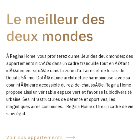
9
Le meilleur des
0
deux mondes
Ã Regina Home, vous profiterez du meilleur des deux mondes; des
appartements nichÃ©s dans un cadre tranquille tout en Ã©tant
idÃ©alement situÃ©e dans la zone d’affaires et de loisirs de
Douala 5Ã¨me. DotÃ© dâune architecture harmonieuse, avec sa
cour intÃ©rieure accessible du rez-de-chaussÃ©e, Regina Home
propose ainsi un véritable espace vert et favorise la biodiversité
urbaine. Ses infrastructures de détente et sportives, les
magnifiques aires communes… Regina Home offre un cadre de vie
sans égal.
Voir nos appartements