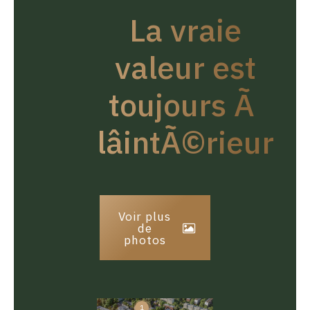
La vraie
valeur est
toujours Ã
lâintÃ©rieur
Voir plus
de
photos
1