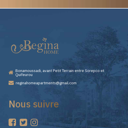
Elite
Pourquoi
Casino
Choisir
—
Lizaro
Bonamoussadi, avant Petit Terrain entre Sorepco et
Premiers
Casino
Quifeurou
reginahomeapartments@gmail.com
Pas
pour
Nous suivre
sur
vos