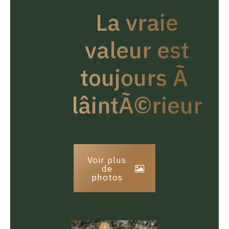
La vraie
valeur est
toujours Ã
lâintÃ©rieur
Voir plus
de
photos
1