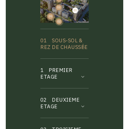
03
01
04
05
02
01
SOUS-SOL &
REZ DE CHAUSSÉE
1
PREMIER
ETAGE
02
DEUXIEME
ETAGE