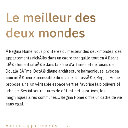
9
Le meilleur des
0
deux mondes
Ã Regina Home, vous profiterez du meilleur des deux mondes; des
appartements nichÃ©s dans un cadre tranquille tout en Ã©tant
idÃ©alement situÃ©e dans la zone d’affaires et de loisirs de
Douala 5Ã¨me. DotÃ© dâune architecture harmonieuse, avec sa
cour intÃ©rieure accessible du rez-de-chaussÃ©e, Regina Home
propose ainsi un véritable espace vert et favorise la biodiversité
urbaine. Ses infrastructures de détente et sportives, les
magnifiques aires communes… Regina Home offre un cadre de vie
sans égal.
Voir nos appartements