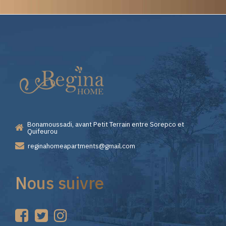
Elite
Casino
—
Bonamoussadi, avant Petit Terrain entre Sorepco et
Premiers
Quifeurou
reginahomeapartments@gmail.com
Pas
Nous suivre
sur