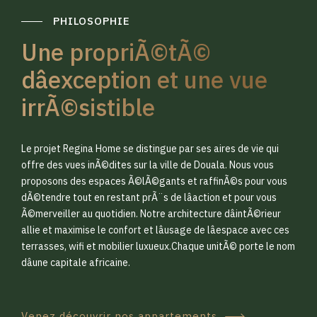
PHILOSOPHIE
Une propriÃ©tÃ©
dâexception et une vue
irrÃ©sistible
0
0
Le projet Regina Home se distingue par ses aires de vie qui
1
1
offre des vues inÃ©dites sur la ville de Douala. Nous vous
proposons des espaces Ã©lÃ©gants et raffinÃ©s pour vous
dÃ©tendre tout en restant prÃ¨s de lâaction et pour vous
2
2
Ã©merveiller au quotidien. Notre architecture dâintÃ©rieur
allie et maximise le confort et lâusage de lâespace avec ces
terrasses, wifi et mobilier luxueux.Chaque unitÃ© porte le nom
3
3
dâune capitale africaine.
Venez découvrir nos appartements