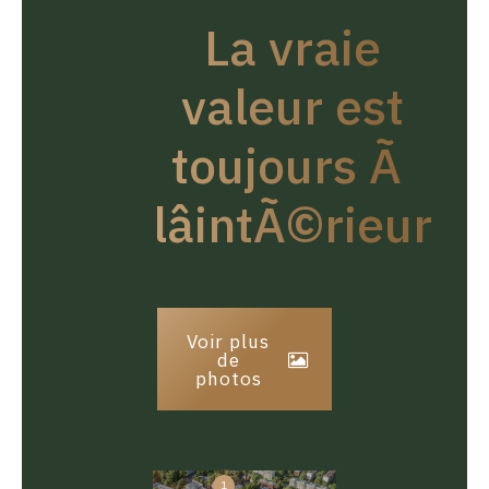
La vraie
valeur est
toujours Ã
lâintÃ©rieur
Voir plus
de
photos
1