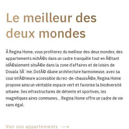
9
Le meilleur des
0
deux mondes
Ã Regina Home, vous profiterez du meilleur des deux mondes; des
appartements nichÃ©s dans un cadre tranquille tout en Ã©tant
idÃ©alement situÃ©e dans la zone d’affaires et de loisirs de
Douala 5Ã¨me. DotÃ© dâune architecture harmonieuse, avec sa
cour intÃ©rieure accessible du rez-de-chaussÃ©e, Regina Home
propose ainsi un véritable espace vert et favorise la biodiversité
urbaine. Ses infrastructures de détente et sportives, les
magnifiques aires communes… Regina Home offre un cadre de vie
sans égal.
Voir nos appartements