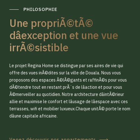
PHILOSOPHIE
Une propriÃ©tÃ©
dâexception et une vue
irrÃ©sistible
0
0
Le projet Regina Home se distingue par ses aires de vie qui
1
1
offre des vues inÃ©dites sur la ville de Douala. Nous vous
proposons des espaces Ã©lÃ©gants et raffinÃ©s pour vous
dÃ©tendre tout en restant prÃ¨s de lâaction et pour vous
2
2
Ã©merveiller au quotidien. Notre architecture dâintÃ©rieur
allie et maximise le confort et lâusage de lâespace avec ces
terrasses, wifi et mobilier luxueux.Chaque unitÃ© porte le nom
3
3
dâune capitale africaine.
Venez découvrir nos appartements