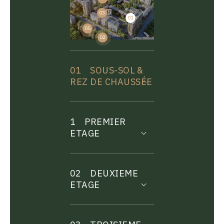
03
01
04
05
02
01
SOUS-SOL &
REZ DE CHAUSSÉE
1
PREMIER
ETAGE
02
DEUXIEME
ETAGE