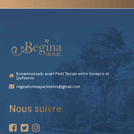
Elite
Casino
—
Bonamoussadi, avant Petit Terrain entre Sorepco et
Premiers
Quifeurou
reginahomeapartments@gmail.com
Pas
Nous suivre
sur