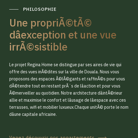
PHILOSOPHIE
Une propriÃ©tÃ©
dâexception et une vue
irrÃ©sistible
0
0
Le projet Regina Home se distingue par ses aires de vie qui
1
1
offre des vues inÃ©dites sur la ville de Douala. Nous vous
proposons des espaces Ã©lÃ©gants et raffinÃ©s pour vous
dÃ©tendre tout en restant prÃ¨s de lâaction et pour vous
2
2
Ã©merveiller au quotidien. Notre architecture dâintÃ©rieur
allie et maximise le confort et lâusage de lâespace avec ces
terrasses, wifi et mobilier luxueux.Chaque unitÃ© porte le nom
3
3
dâune capitale africaine.
Venez découvrir nos appartements