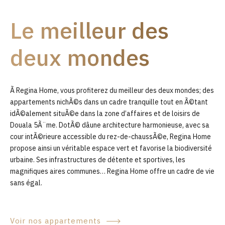
9
Le meilleur des
0
deux mondes
Ã Regina Home, vous profiterez du meilleur des deux mondes; des
appartements nichÃ©s dans un cadre tranquille tout en Ã©tant
idÃ©alement situÃ©e dans la zone d’affaires et de loisirs de
Douala 5Ã¨me. DotÃ© dâune architecture harmonieuse, avec sa
cour intÃ©rieure accessible du rez-de-chaussÃ©e, Regina Home
propose ainsi un véritable espace vert et favorise la biodiversité
urbaine. Ses infrastructures de détente et sportives, les
magnifiques aires communes… Regina Home offre un cadre de vie
sans égal.
Voir nos appartements