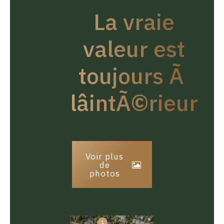
La vraie
valeur est
toujours Ã
lâintÃ©rieur
Voir plus
de
photos
1