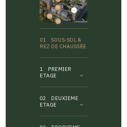
03
01
04
05
02
01
SOUS-SOL &
REZ DE CHAUSSÉE
1
PREMIER
ETAGE
02
DEUXIEME
ETAGE