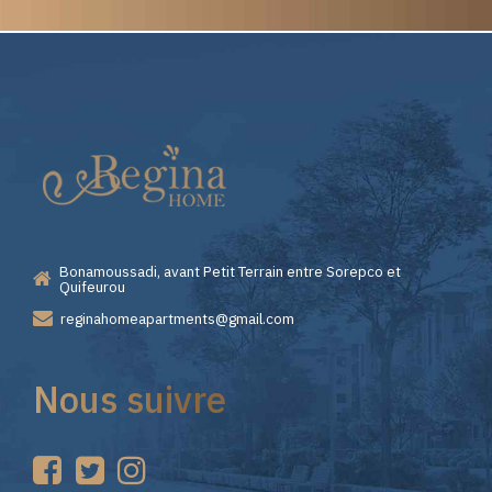
Elite
Pourquoi
Casino
Choisir
—
Lizaro
Bonamoussadi, avant Petit Terrain entre Sorepco et
Premiers
Casino
Quifeurou
reginahomeapartments@gmail.com
Pas
pour
Nous suivre
sur
vos