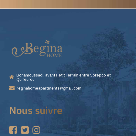
Elite
Pourquoi
Casino
Choisir
—
Lizaro
Bonamoussadi, avant Petit Terrain entre Sorepco et
Premiers
Casino
Quifeurou
reginahomeapartments@gmail.com
Pas
pour
Nous suivre
sur
vos