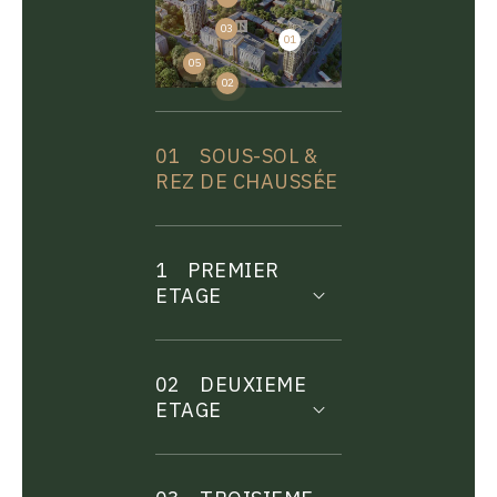
03
01
04
05
02
01
SOUS-SOL &
REZ DE CHAUSSÉE
1
PREMIER
ETAGE
02
DEUXIEME
ETAGE