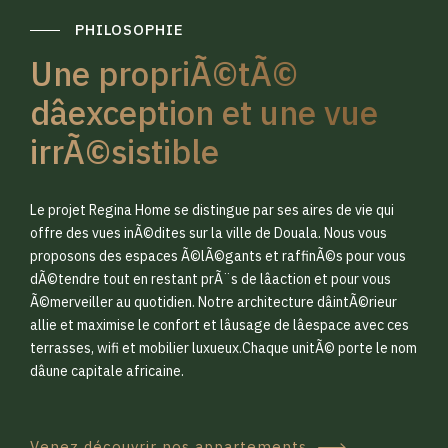
PHILOSOPHIE
Une propriÃ©tÃ©
dâexception et une vue
irrÃ©sistible
0
0
Le projet Regina Home se distingue par ses aires de vie qui
1
1
offre des vues inÃ©dites sur la ville de Douala. Nous vous
proposons des espaces Ã©lÃ©gants et raffinÃ©s pour vous
dÃ©tendre tout en restant prÃ¨s de lâaction et pour vous
2
2
Ã©merveiller au quotidien. Notre architecture dâintÃ©rieur
allie et maximise le confort et lâusage de lâespace avec ces
terrasses, wifi et mobilier luxueux.Chaque unitÃ© porte le nom
3
3
dâune capitale africaine.
Venez découvrir nos appartements