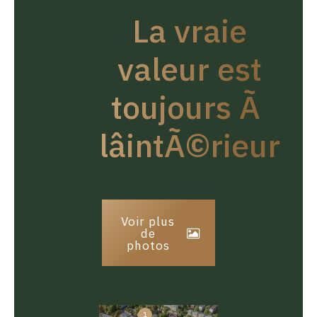
La vraie
valeur est
toujours Ã
lâintÃ©rieur
Voir plus
de
photos
1