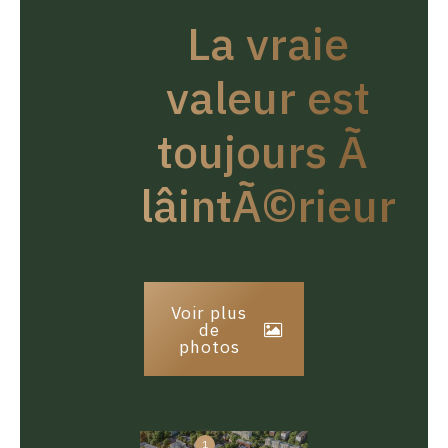
La vraie
valeur est
toujours Ã
lâintÃ©rieur
Voir plus
de
photos
1