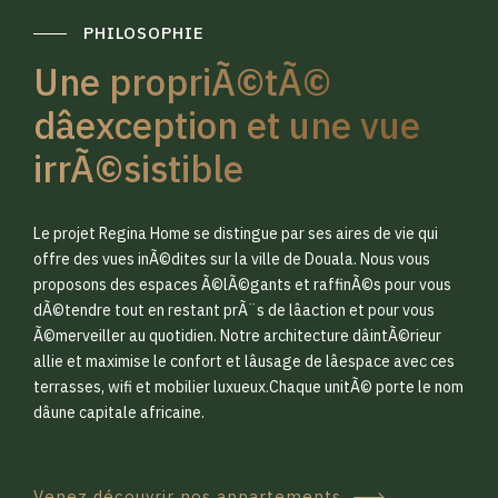
PHILOSOPHIE
Une propriÃ©tÃ©
dâexception et une vue
irrÃ©sistible
0
0
Le projet Regina Home se distingue par ses aires de vie qui
1
1
offre des vues inÃ©dites sur la ville de Douala. Nous vous
proposons des espaces Ã©lÃ©gants et raffinÃ©s pour vous
dÃ©tendre tout en restant prÃ¨s de lâaction et pour vous
2
2
Ã©merveiller au quotidien. Notre architecture dâintÃ©rieur
allie et maximise le confort et lâusage de lâespace avec ces
terrasses, wifi et mobilier luxueux.Chaque unitÃ© porte le nom
3
3
dâune capitale africaine.
Venez découvrir nos appartements