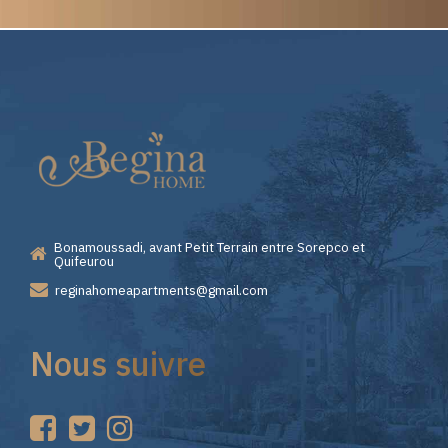
Elite
Pourquoi
Casino
Choisir
—
Lizaro
Bonamoussadi, avant Petit Terrain entre Sorepco et
Premiers
Casino
Quifeurou
reginahomeapartments@gmail.com
Pas
pour
Nous suivre
sur
vos