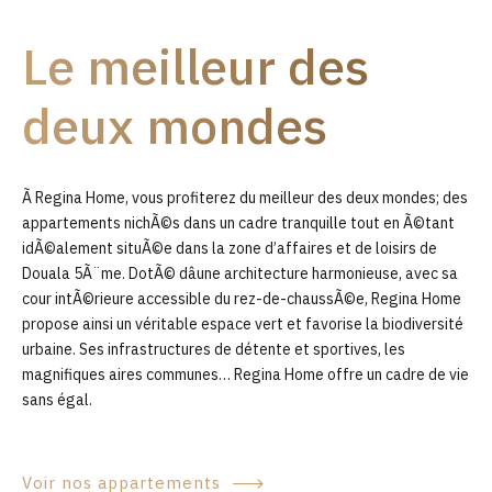
9
Le meilleur des
0
deux mondes
Ã Regina Home, vous profiterez du meilleur des deux mondes; des
appartements nichÃ©s dans un cadre tranquille tout en Ã©tant
idÃ©alement situÃ©e dans la zone d’affaires et de loisirs de
Douala 5Ã¨me. DotÃ© dâune architecture harmonieuse, avec sa
cour intÃ©rieure accessible du rez-de-chaussÃ©e, Regina Home
propose ainsi un véritable espace vert et favorise la biodiversité
urbaine. Ses infrastructures de détente et sportives, les
magnifiques aires communes… Regina Home offre un cadre de vie
sans égal.
Voir nos appartements