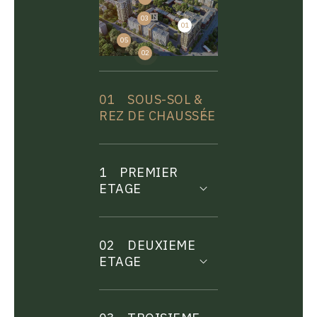
03
01
04
05
02
01
SOUS-SOL &
REZ DE CHAUSSÉE
1
PREMIER
ETAGE
02
DEUXIEME
ETAGE