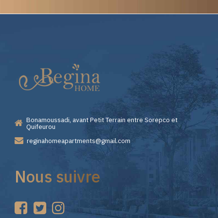
Elite
Casino
—
Bonamoussadi, avant Petit Terrain entre Sorepco et
Premiers
Quifeurou
reginahomeapartments@gmail.com
Pas
Nous suivre
sur