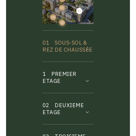
03
01
04
05
02
01
SOUS-SOL &
REZ DE CHAUSSÉE
1
PREMIER
ETAGE
02
DEUXIEME
ETAGE