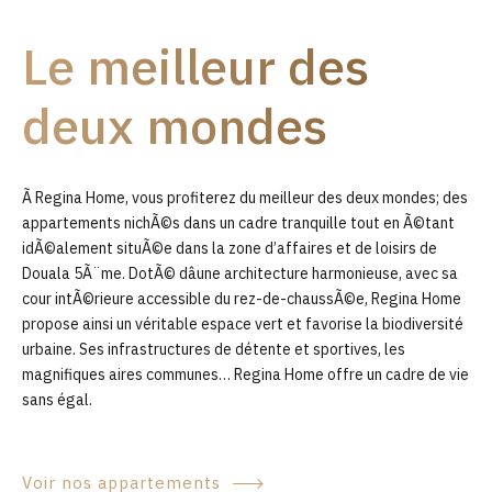
9
Le meilleur des
0
deux mondes
Ã Regina Home, vous profiterez du meilleur des deux mondes; des
appartements nichÃ©s dans un cadre tranquille tout en Ã©tant
idÃ©alement situÃ©e dans la zone d’affaires et de loisirs de
Douala 5Ã¨me. DotÃ© dâune architecture harmonieuse, avec sa
cour intÃ©rieure accessible du rez-de-chaussÃ©e, Regina Home
propose ainsi un véritable espace vert et favorise la biodiversité
urbaine. Ses infrastructures de détente et sportives, les
magnifiques aires communes… Regina Home offre un cadre de vie
sans égal.
Voir nos appartements