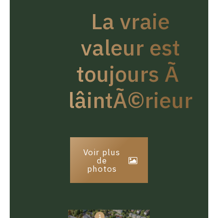
La vraie
valeur est
toujours Ã
lâintÃ©rieur
Voir plus
de
photos
1