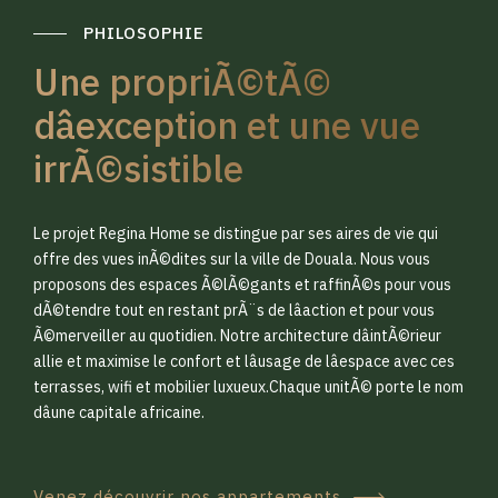
PHILOSOPHIE
Une propriÃ©tÃ©
dâexception et une vue
irrÃ©sistible
0
0
Le projet Regina Home se distingue par ses aires de vie qui
1
1
offre des vues inÃ©dites sur la ville de Douala. Nous vous
proposons des espaces Ã©lÃ©gants et raffinÃ©s pour vous
dÃ©tendre tout en restant prÃ¨s de lâaction et pour vous
2
2
Ã©merveiller au quotidien. Notre architecture dâintÃ©rieur
allie et maximise le confort et lâusage de lâespace avec ces
terrasses, wifi et mobilier luxueux.Chaque unitÃ© porte le nom
3
3
dâune capitale africaine.
Venez découvrir nos appartements