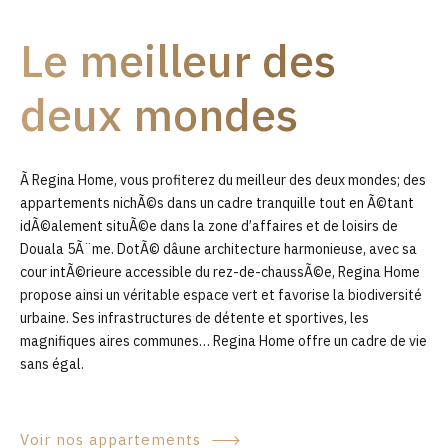
9
Le meilleur des
0
deux mondes
Ã Regina Home, vous profiterez du meilleur des deux mondes; des
appartements nichÃ©s dans un cadre tranquille tout en Ã©tant
idÃ©alement situÃ©e dans la zone d’affaires et de loisirs de
Douala 5Ã¨me. DotÃ© dâune architecture harmonieuse, avec sa
cour intÃ©rieure accessible du rez-de-chaussÃ©e, Regina Home
propose ainsi un véritable espace vert et favorise la biodiversité
urbaine. Ses infrastructures de détente et sportives, les
magnifiques aires communes… Regina Home offre un cadre de vie
sans égal.
Voir nos appartements