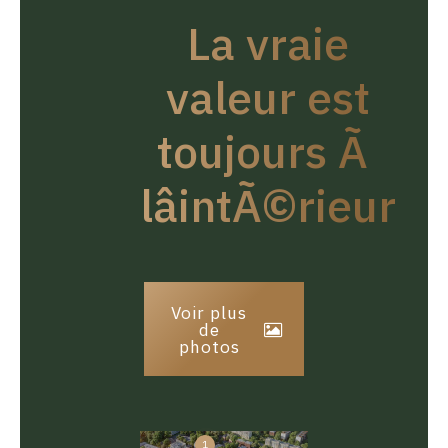
La vraie
valeur est
toujours Ã
lâintÃ©rieur
Voir plus
de
photos
1