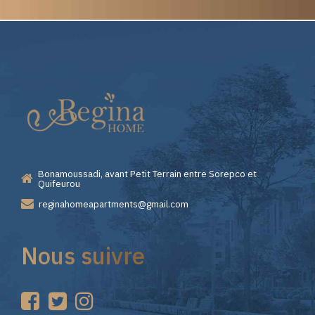
Elite
Pourquoi
Casino
Choisir
—
Lizaro
Bonamoussadi, avant Petit Terrain entre Sorepco et
Premiers
Casino
Quifeurou
reginahomeapartments@gmail.com
Pas
pour
Nous suivre
sur
vos