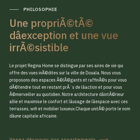
PHILOSOPHIE
Une propriÃ©tÃ©
dâexception et une vue
irrÃ©sistible
0
0
Le projet Regina Home se distingue par ses aires de vie qui
1
1
offre des vues inÃ©dites sur la ville de Douala. Nous vous
proposons des espaces Ã©lÃ©gants et raffinÃ©s pour vous
dÃ©tendre tout en restant prÃ¨s de lâaction et pour vous
2
2
Ã©merveiller au quotidien. Notre architecture dâintÃ©rieur
allie et maximise le confort et lâusage de lâespace avec ces
terrasses, wifi et mobilier luxueux.Chaque unitÃ© porte le nom
3
3
dâune capitale africaine.
Venez découvrir nos appartements