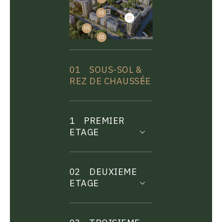
03
01
04
05
02
01
SOUS-SOL &
REZ DE CHAUSSÉE
1
PREMIER
ETAGE
02
DEUXIEME
ETAGE