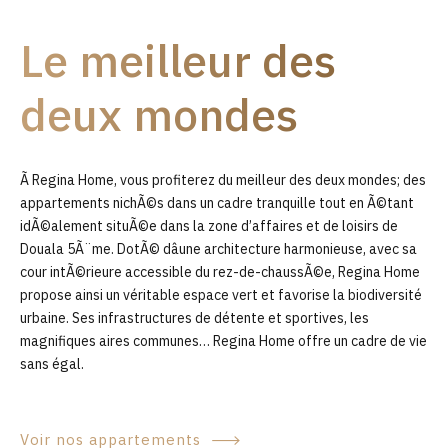
9
Le meilleur des
0
deux mondes
Ã Regina Home, vous profiterez du meilleur des deux mondes; des
appartements nichÃ©s dans un cadre tranquille tout en Ã©tant
idÃ©alement situÃ©e dans la zone d’affaires et de loisirs de
Douala 5Ã¨me. DotÃ© dâune architecture harmonieuse, avec sa
cour intÃ©rieure accessible du rez-de-chaussÃ©e, Regina Home
propose ainsi un véritable espace vert et favorise la biodiversité
urbaine. Ses infrastructures de détente et sportives, les
magnifiques aires communes… Regina Home offre un cadre de vie
sans égal.
Voir nos appartements