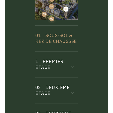
03
01
04
05
02
01
SOUS-SOL &
REZ DE CHAUSSÉE
1
PREMIER
ETAGE
02
DEUXIEME
ETAGE