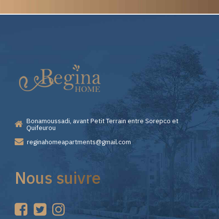
Elite
Pourquoi
Casino
Choisir
—
Lizaro
Bonamoussadi, avant Petit Terrain entre Sorepco et
Premiers
Casino
Quifeurou
reginahomeapartments@gmail.com
Pas
pour
Nous suivre
sur
vos