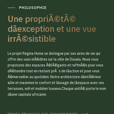
PHILOSOPHIE
Une propriÃ©tÃ©
dâexception et une vue
irrÃ©sistible
0
0
Le projet Regina Home se distingue par ses aires de vie qui
1
1
offre des vues inÃ©dites sur la ville de Douala. Nous vous
proposons des espaces Ã©lÃ©gants et raffinÃ©s pour vous
dÃ©tendre tout en restant prÃ¨s de lâaction et pour vous
2
2
Ã©merveiller au quotidien. Notre architecture dâintÃ©rieur
allie et maximise le confort et lâusage de lâespace avec ces
terrasses, wifi et mobilier luxueux.Chaque unitÃ© porte le nom
3
3
dâune capitale africaine.
Venez découvrir nos appartements