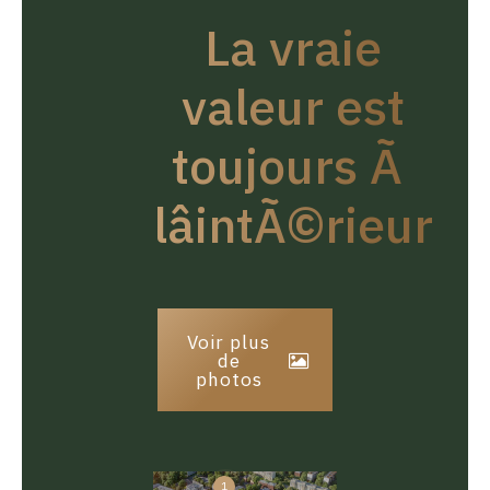
La vraie
valeur est
toujours Ã
lâintÃ©rieur
Voir plus
de
photos
1