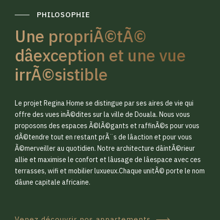
PHILOSOPHIE
Une propriÃ©tÃ©
dâexception et une vue
irrÃ©sistible
0
0
Le projet Regina Home se distingue par ses aires de vie qui
1
1
offre des vues inÃ©dites sur la ville de Douala. Nous vous
proposons des espaces Ã©lÃ©gants et raffinÃ©s pour vous
dÃ©tendre tout en restant prÃ¨s de lâaction et pour vous
2
2
Ã©merveiller au quotidien. Notre architecture dâintÃ©rieur
allie et maximise le confort et lâusage de lâespace avec ces
terrasses, wifi et mobilier luxueux.Chaque unitÃ© porte le nom
3
3
dâune capitale africaine.
Venez découvrir nos appartements