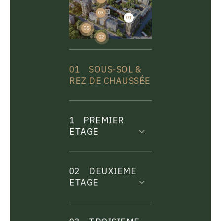
03
01
04
05
02
01
SOUS-SOL &
REZ DE CHAUSSÉE
1
PREMIER
ETAGE
02
DEUXIEME
ETAGE