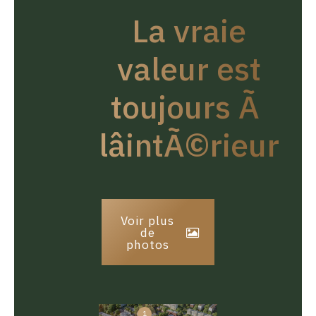
La vraie
valeur est
toujours Ã
lâintÃ©rieur
Voir plus
de
photos
1