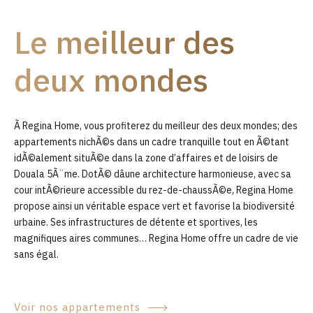
9
Le meilleur des
0
deux mondes
Ã Regina Home, vous profiterez du meilleur des deux mondes; des
appartements nichÃ©s dans un cadre tranquille tout en Ã©tant
idÃ©alement situÃ©e dans la zone d’affaires et de loisirs de
Douala 5Ã¨me. DotÃ© dâune architecture harmonieuse, avec sa
cour intÃ©rieure accessible du rez-de-chaussÃ©e, Regina Home
propose ainsi un véritable espace vert et favorise la biodiversité
urbaine. Ses infrastructures de détente et sportives, les
magnifiques aires communes… Regina Home offre un cadre de vie
sans égal.
Voir nos appartements