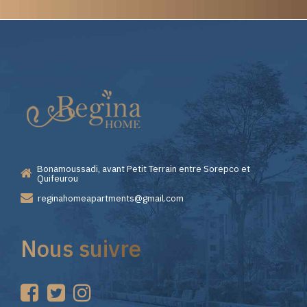
Elite
Casino
—
Bonamoussadi, avant Petit Terrain entre Sorepco et
Premiers
Quifeurou
reginahomeapartments@gmail.com
Pas
Nous suivre
sur