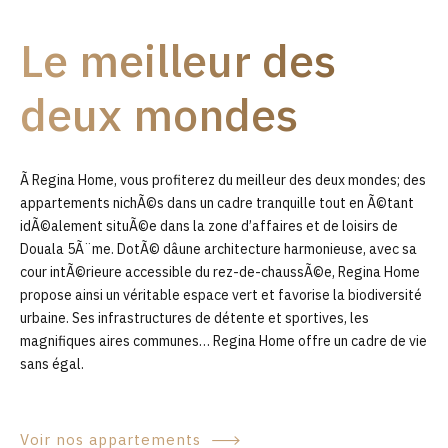
9
Le meilleur des
0
deux mondes
Ã Regina Home, vous profiterez du meilleur des deux mondes; des
appartements nichÃ©s dans un cadre tranquille tout en Ã©tant
idÃ©alement situÃ©e dans la zone d’affaires et de loisirs de
Douala 5Ã¨me. DotÃ© dâune architecture harmonieuse, avec sa
cour intÃ©rieure accessible du rez-de-chaussÃ©e, Regina Home
propose ainsi un véritable espace vert et favorise la biodiversité
urbaine. Ses infrastructures de détente et sportives, les
magnifiques aires communes… Regina Home offre un cadre de vie
sans égal.
Voir nos appartements