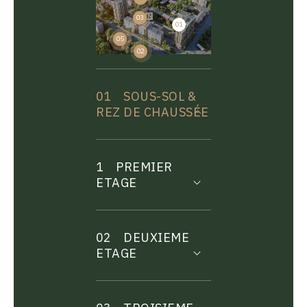
03
01
04
05
02
01
SOUS-SOL &
REZ DE CHAUSSÉE
1
PREMIER
ETAGE
02
DEUXIEME
ETAGE