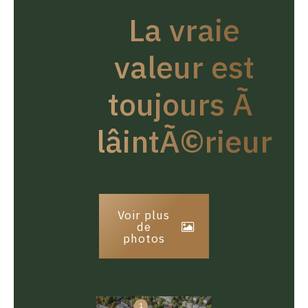
La vraie
valeur est
toujours Ã
lâintÃ©rieur
Voir plus
de
photos
1