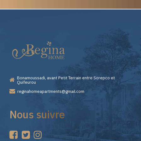
Elite
Pourquoi
Casino
Choisir
—
Lizaro
Bonamoussadi, avant Petit Terrain entre Sorepco et
Premiers
Casino
Quifeurou
reginahomeapartments@gmail.com
Pas
pour
Nous suivre
sur
vos