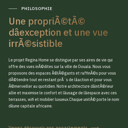
PHILOSOPHIE
Une propriÃ©tÃ©
dâexception et une vue
irrÃ©sistible
0
0
Le projet Regina Home se distingue par ses aires de vie qui
1
1
offre des vues inÃ©dites sur la ville de Douala. Nous vous
proposons des espaces Ã©lÃ©gants et raffinÃ©s pour vous
dÃ©tendre tout en restant prÃ¨s de lâaction et pour vous
2
2
Ã©merveiller au quotidien. Notre architecture dâintÃ©rieur
allie et maximise le confort et lâusage de lâespace avec ces
terrasses, wifi et mobilier luxueux.Chaque unitÃ© porte le nom
3
3
dâune capitale africaine.
Venez découvrir nos appartements