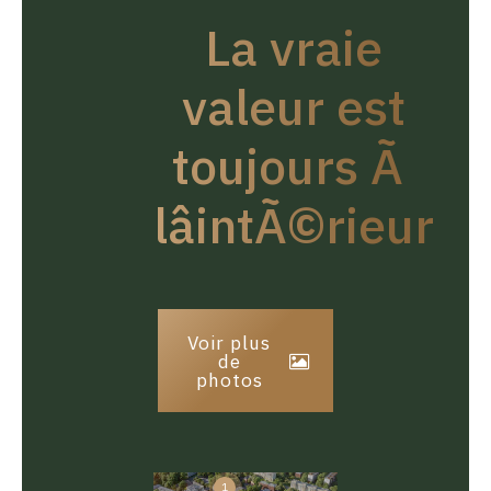
La vraie
valeur est
toujours Ã
lâintÃ©rieur
Voir plus
de
photos
1