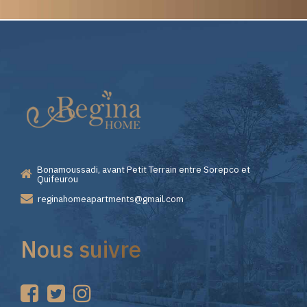
Elite
Pourquoi
Casino
Choisir
—
Lizaro
Bonamoussadi, avant Petit Terrain entre Sorepco et
Premiers
Casino
Quifeurou
reginahomeapartments@gmail.com
Pas
pour
Nous suivre
sur
vos