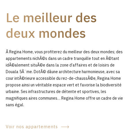
9
Le meilleur des
0
deux mondes
Ã Regina Home, vous profiterez du meilleur des deux mondes; des
appartements nichÃ©s dans un cadre tranquille tout en Ã©tant
idÃ©alement situÃ©e dans la zone d’affaires et de loisirs de
Douala 5Ã¨me. DotÃ© dâune architecture harmonieuse, avec sa
cour intÃ©rieure accessible du rez-de-chaussÃ©e, Regina Home
propose ainsi un véritable espace vert et favorise la biodiversité
urbaine. Ses infrastructures de détente et sportives, les
magnifiques aires communes… Regina Home offre un cadre de vie
sans égal.
Voir nos appartements