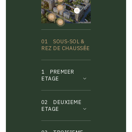
03
01
04
05
02
01
SOUS-SOL &
REZ DE CHAUSSÉE
1
PREMIER
ETAGE
02
DEUXIEME
ETAGE