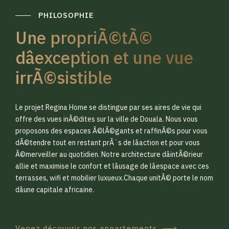
PHILOSOPHIE
Une propriÃ©tÃ©
dâexception et une vue
irrÃ©sistible
0
0
Le projet Regina Home se distingue par ses aires de vie qui
1
1
offre des vues inÃ©dites sur la ville de Douala. Nous vous
proposons des espaces Ã©lÃ©gants et raffinÃ©s pour vous
dÃ©tendre tout en restant prÃ¨s de lâaction et pour vous
2
2
Ã©merveiller au quotidien. Notre architecture dâintÃ©rieur
allie et maximise le confort et lâusage de lâespace avec ces
terrasses, wifi et mobilier luxueux.Chaque unitÃ© porte le nom
3
3
dâune capitale africaine.
Venez découvrir nos appartements