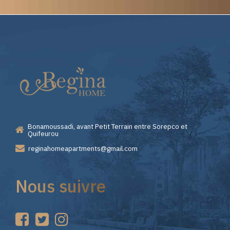
Elite
Casino
—
Bonamoussadi, avant Petit Terrain entre Sorepco et
Premiers
Quifeurou
reginahomeapartments@gmail.com
Pas
Nous suivre
sur