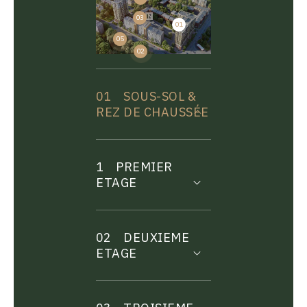
03
01
04
05
02
01
SOUS-SOL &
REZ DE CHAUSSÉE
1
PREMIER
ETAGE
02
DEUXIEME
ETAGE