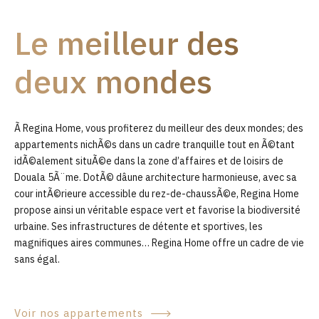
9
Le meilleur des
0
deux mondes
Ã Regina Home, vous profiterez du meilleur des deux mondes; des
appartements nichÃ©s dans un cadre tranquille tout en Ã©tant
idÃ©alement situÃ©e dans la zone d’affaires et de loisirs de
Douala 5Ã¨me. DotÃ© dâune architecture harmonieuse, avec sa
cour intÃ©rieure accessible du rez-de-chaussÃ©e, Regina Home
propose ainsi un véritable espace vert et favorise la biodiversité
urbaine. Ses infrastructures de détente et sportives, les
magnifiques aires communes… Regina Home offre un cadre de vie
sans égal.
Voir nos appartements