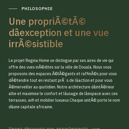
PHILOSOPHIE
Une propriÃ©tÃ©
dâexception et une vue
irrÃ©sistible
0
0
Le projet Regina Home se distingue par ses aires de vie qui
1
1
offre des vues inÃ©dites sur la ville de Douala. Nous vous
proposons des espaces Ã©lÃ©gants et raffinÃ©s pour vous
dÃ©tendre tout en restant prÃ¨s de lâaction et pour vous
2
2
Ã©merveiller au quotidien. Notre architecture dâintÃ©rieur
allie et maximise le confort et lâusage de lâespace avec ces
terrasses, wifi et mobilier luxueux.Chaque unitÃ© porte le nom
3
3
dâune capitale africaine.
Venez découvrir nos appartements