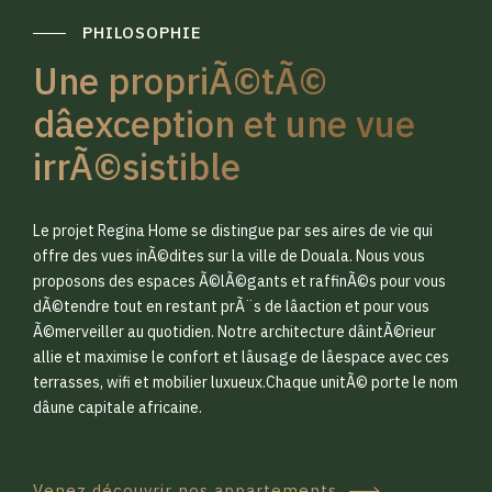
PHILOSOPHIE
Une propriÃ©tÃ©
dâexception et une vue
irrÃ©sistible
0
0
Le projet Regina Home se distingue par ses aires de vie qui
1
1
offre des vues inÃ©dites sur la ville de Douala. Nous vous
proposons des espaces Ã©lÃ©gants et raffinÃ©s pour vous
dÃ©tendre tout en restant prÃ¨s de lâaction et pour vous
2
2
Ã©merveiller au quotidien. Notre architecture dâintÃ©rieur
allie et maximise le confort et lâusage de lâespace avec ces
terrasses, wifi et mobilier luxueux.Chaque unitÃ© porte le nom
3
3
dâune capitale africaine.
Venez découvrir nos appartements