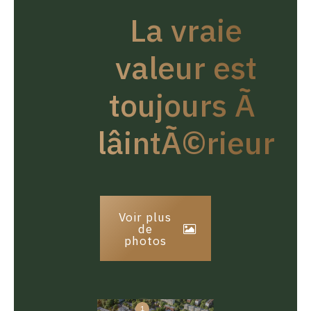
La vraie
valeur est
toujours Ã
lâintÃ©rieur
Voir plus
de
photos
1