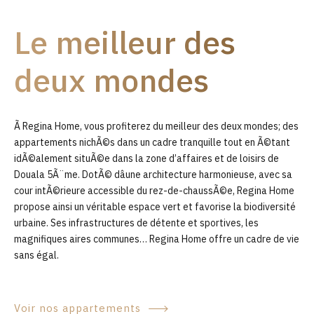
9
Le meilleur des
0
deux mondes
Ã Regina Home, vous profiterez du meilleur des deux mondes; des
appartements nichÃ©s dans un cadre tranquille tout en Ã©tant
idÃ©alement situÃ©e dans la zone d’affaires et de loisirs de
Douala 5Ã¨me. DotÃ© dâune architecture harmonieuse, avec sa
cour intÃ©rieure accessible du rez-de-chaussÃ©e, Regina Home
propose ainsi un véritable espace vert et favorise la biodiversité
urbaine. Ses infrastructures de détente et sportives, les
magnifiques aires communes… Regina Home offre un cadre de vie
sans égal.
Voir nos appartements