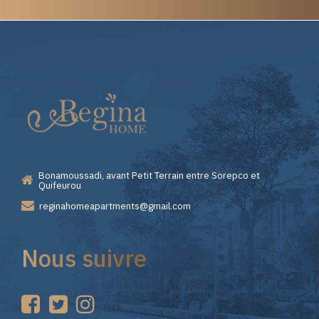
Elite
Casino
—
Bonamoussadi, avant Petit Terrain entre Sorepco et
Premiers
Quifeurou
reginahomeapartments@gmail.com
Pas
Nous suivre
sur