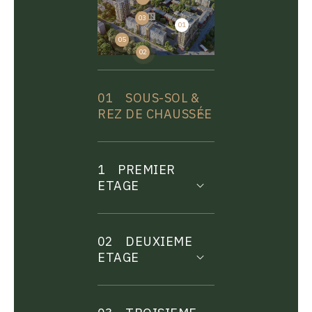
03
01
04
05
02
01
SOUS-SOL &
REZ DE CHAUSSÉE
1
PREMIER
ETAGE
02
DEUXIEME
ETAGE