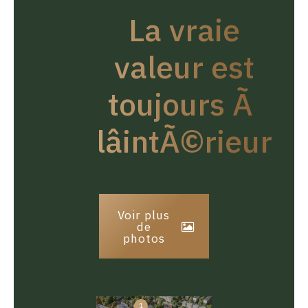
La vraie
valeur est
toujours Ã
lâintÃ©rieur
Voir plus
de
photos
1