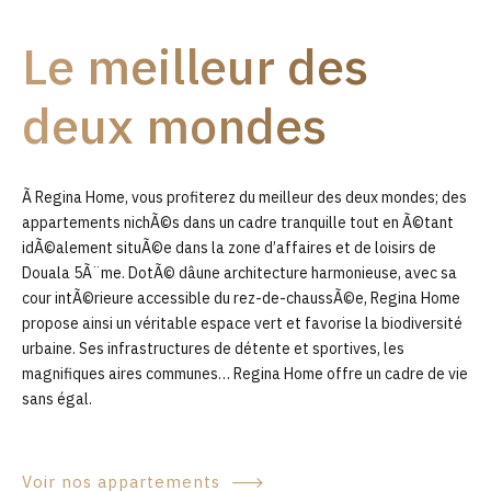
9
Le meilleur des
0
deux mondes
Ã Regina Home, vous profiterez du meilleur des deux mondes; des
appartements nichÃ©s dans un cadre tranquille tout en Ã©tant
idÃ©alement situÃ©e dans la zone d’affaires et de loisirs de
Douala 5Ã¨me. DotÃ© dâune architecture harmonieuse, avec sa
cour intÃ©rieure accessible du rez-de-chaussÃ©e, Regina Home
propose ainsi un véritable espace vert et favorise la biodiversité
urbaine. Ses infrastructures de détente et sportives, les
magnifiques aires communes… Regina Home offre un cadre de vie
sans égal.
Voir nos appartements