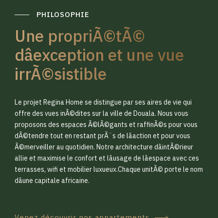
PHILOSOPHIE
Une propriÃ©tÃ©
dâexception et une vue
irrÃ©sistible
0
0
Le projet Regina Home se distingue par ses aires de vie qui
1
1
offre des vues inÃ©dites sur la ville de Douala. Nous vous
proposons des espaces Ã©lÃ©gants et raffinÃ©s pour vous
dÃ©tendre tout en restant prÃ¨s de lâaction et pour vous
2
2
Ã©merveiller au quotidien. Notre architecture dâintÃ©rieur
allie et maximise le confort et lâusage de lâespace avec ces
terrasses, wifi et mobilier luxueux.Chaque unitÃ© porte le nom
3
3
dâune capitale africaine.
Venez découvrir nos appartements