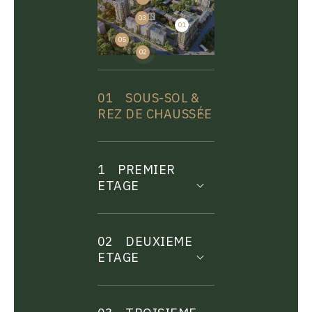
03
01
04
05
02
01
SOUS-SOL &
REZ DE CHAUSSÉE
1
PREMIER
ETAGE
02
DEUXIEME
ETAGE