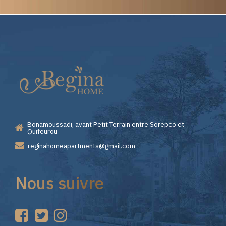
Elite
Casino
—
Bonamoussadi, avant Petit Terrain entre Sorepco et
Premiers
Quifeurou
reginahomeapartments@gmail.com
Pas
Nous suivre
sur