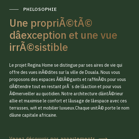
PHILOSOPHIE
Une propriÃ©tÃ©
dâexception et une vue
irrÃ©sistible
0
0
Le projet Regina Home se distingue par ses aires de vie qui
1
1
offre des vues inÃ©dites sur la ville de Douala. Nous vous
proposons des espaces Ã©lÃ©gants et raffinÃ©s pour vous
dÃ©tendre tout en restant prÃ¨s de lâaction et pour vous
2
2
Ã©merveiller au quotidien. Notre architecture dâintÃ©rieur
allie et maximise le confort et lâusage de lâespace avec ces
terrasses, wifi et mobilier luxueux.Chaque unitÃ© porte le nom
3
3
dâune capitale africaine.
Venez découvrir nos appartements