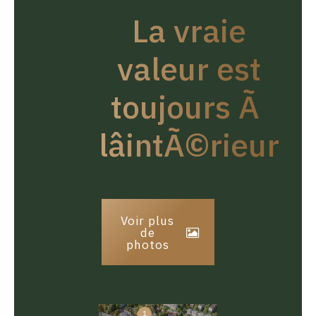
La vraie
valeur est
toujours Ã
lâintÃ©rieur
Voir plus
de
photos
1