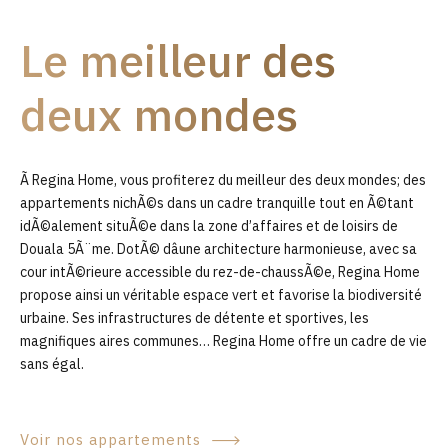
9
Le meilleur des
0
deux mondes
Ã Regina Home, vous profiterez du meilleur des deux mondes; des
appartements nichÃ©s dans un cadre tranquille tout en Ã©tant
idÃ©alement situÃ©e dans la zone d’affaires et de loisirs de
Douala 5Ã¨me. DotÃ© dâune architecture harmonieuse, avec sa
cour intÃ©rieure accessible du rez-de-chaussÃ©e, Regina Home
propose ainsi un véritable espace vert et favorise la biodiversité
urbaine. Ses infrastructures de détente et sportives, les
magnifiques aires communes… Regina Home offre un cadre de vie
sans égal.
Voir nos appartements