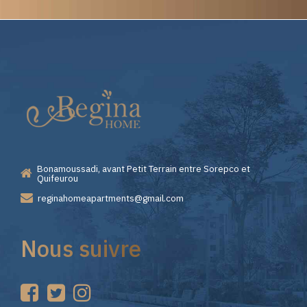
Elite
Casino
—
Bonamoussadi, avant Petit Terrain entre Sorepco et
Premiers
Quifeurou
reginahomeapartments@gmail.com
Pas
Nous suivre
sur