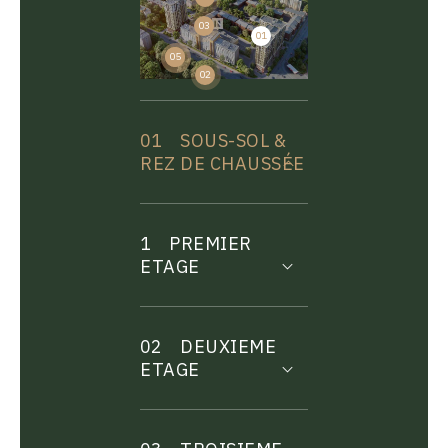
03
01
04
05
02
01
SOUS-SOL &
REZ DE CHAUSSÉE
1
PREMIER
ETAGE
02
DEUXIEME
ETAGE