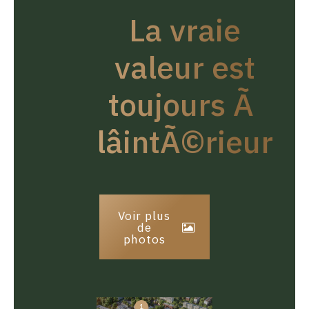
La vraie
valeur est
toujours Ã
lâintÃ©rieur
Voir plus
de
photos
1