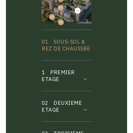
03
01
04
05
02
01
SOUS-SOL &
REZ DE CHAUSSÉE
1
PREMIER
ETAGE
02
DEUXIEME
ETAGE