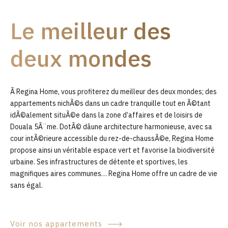
9
Le meilleur des
0
deux mondes
Ã Regina Home, vous profiterez du meilleur des deux mondes; des
appartements nichÃ©s dans un cadre tranquille tout en Ã©tant
idÃ©alement situÃ©e dans la zone d’affaires et de loisirs de
Douala 5Ã¨me. DotÃ© dâune architecture harmonieuse, avec sa
cour intÃ©rieure accessible du rez-de-chaussÃ©e, Regina Home
propose ainsi un véritable espace vert et favorise la biodiversité
urbaine. Ses infrastructures de détente et sportives, les
magnifiques aires communes… Regina Home offre un cadre de vie
sans égal.
Voir nos appartements