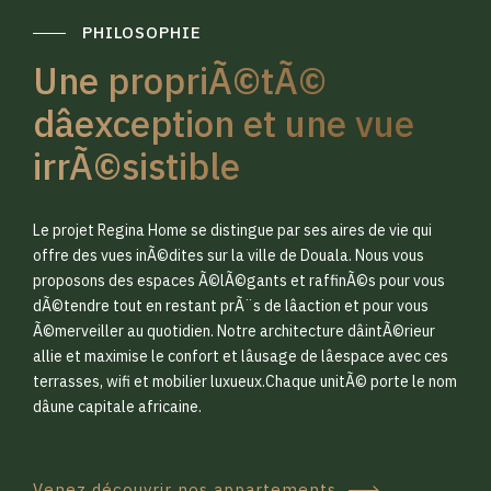
PHILOSOPHIE
Une propriÃ©tÃ©
dâexception et une vue
irrÃ©sistible
0
0
Le projet Regina Home se distingue par ses aires de vie qui
1
1
offre des vues inÃ©dites sur la ville de Douala. Nous vous
proposons des espaces Ã©lÃ©gants et raffinÃ©s pour vous
dÃ©tendre tout en restant prÃ¨s de lâaction et pour vous
2
2
Ã©merveiller au quotidien. Notre architecture dâintÃ©rieur
allie et maximise le confort et lâusage de lâespace avec ces
terrasses, wifi et mobilier luxueux.Chaque unitÃ© porte le nom
3
3
dâune capitale africaine.
Venez découvrir nos appartements