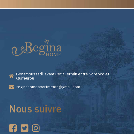
Elite
Pourquoi
Casino
Choisir
—
Lizaro
Bonamoussadi, avant Petit Terrain entre Sorepco et
Premiers
Casino
Quifeurou
reginahomeapartments@gmail.com
Pas
pour
Nous suivre
sur
vos