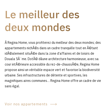
9
Le meilleur des
0
deux mondes
Ã Regina Home, vous profiterez du meilleur des deux mondes; des
appartements nichÃ©s dans un cadre tranquille tout en Ã©tant
idÃ©alement situÃ©e dans la zone d’affaires et de loisirs de
Douala 5Ã¨me. DotÃ© dâune architecture harmonieuse, avec sa
cour intÃ©rieure accessible du rez-de-chaussÃ©e, Regina Home
propose ainsi un véritable espace vert et favorise la biodiversité
urbaine. Ses infrastructures de détente et sportives, les
magnifiques aires communes… Regina Home offre un cadre de vie
sans égal.
Voir nos appartements