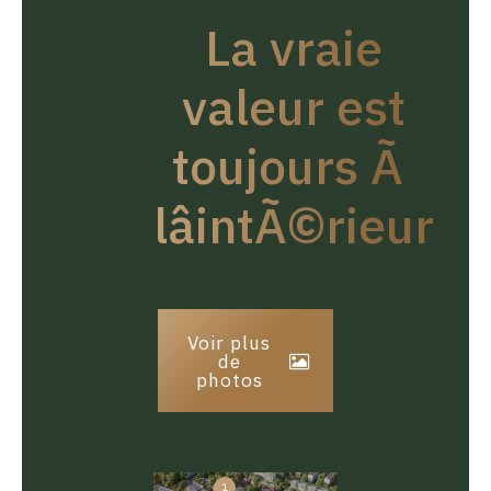
La vraie
valeur est
toujours Ã
lâintÃ©rieur
Voir plus
de
photos
1