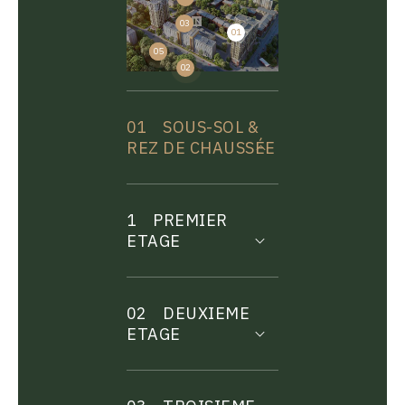
03
01
04
05
02
01
SOUS-SOL &
REZ DE CHAUSSÉE
1
PREMIER
ETAGE
02
DEUXIEME
ETAGE