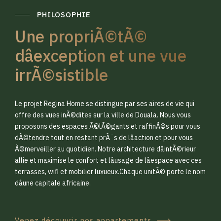
PHILOSOPHIE
Une propriÃ©tÃ©
dâexception et une vue
irrÃ©sistible
0
0
Le projet Regina Home se distingue par ses aires de vie qui
1
1
offre des vues inÃ©dites sur la ville de Douala. Nous vous
proposons des espaces Ã©lÃ©gants et raffinÃ©s pour vous
dÃ©tendre tout en restant prÃ¨s de lâaction et pour vous
2
2
Ã©merveiller au quotidien. Notre architecture dâintÃ©rieur
allie et maximise le confort et lâusage de lâespace avec ces
terrasses, wifi et mobilier luxueux.Chaque unitÃ© porte le nom
3
3
dâune capitale africaine.
Venez découvrir nos appartements