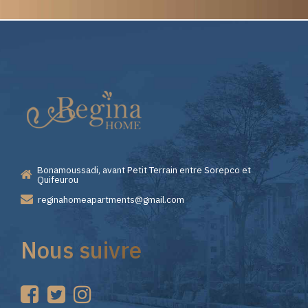
Elite
Pourquoi
Casino
Choisir
—
Lizaro
Bonamoussadi, avant Petit Terrain entre Sorepco et
Premiers
Casino
Quifeurou
reginahomeapartments@gmail.com
Pas
pour
Nous suivre
sur
vos