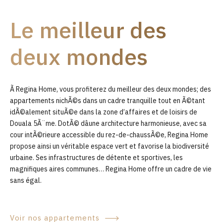
9
Le meilleur des
0
deux mondes
Ã Regina Home, vous profiterez du meilleur des deux mondes; des
appartements nichÃ©s dans un cadre tranquille tout en Ã©tant
idÃ©alement situÃ©e dans la zone d’affaires et de loisirs de
Douala 5Ã¨me. DotÃ© dâune architecture harmonieuse, avec sa
cour intÃ©rieure accessible du rez-de-chaussÃ©e, Regina Home
propose ainsi un véritable espace vert et favorise la biodiversité
urbaine. Ses infrastructures de détente et sportives, les
magnifiques aires communes… Regina Home offre un cadre de vie
sans égal.
Voir nos appartements