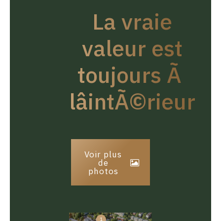
La vraie
valeur est
toujours Ã
lâintÃ©rieur
Voir plus
de
photos
1