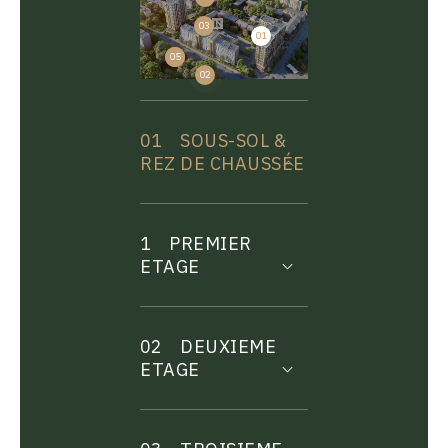
03
01
04
05
02
01
SOUS-SOL &
REZ DE CHAUSSÉE
1
PREMIER
ETAGE
02
DEUXIEME
ETAGE