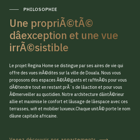
PHILOSOPHIE
Une propriÃ©tÃ©
dâexception et une vue
irrÃ©sistible
0
0
Le projet Regina Home se distingue par ses aires de vie qui
1
1
offre des vues inÃ©dites sur la ville de Douala. Nous vous
proposons des espaces Ã©lÃ©gants et raffinÃ©s pour vous
dÃ©tendre tout en restant prÃ¨s de lâaction et pour vous
2
2
Ã©merveiller au quotidien. Notre architecture dâintÃ©rieur
allie et maximise le confort et lâusage de lâespace avec ces
terrasses, wifi et mobilier luxueux.Chaque unitÃ© porte le nom
3
3
dâune capitale africaine.
Venez découvrir nos appartements