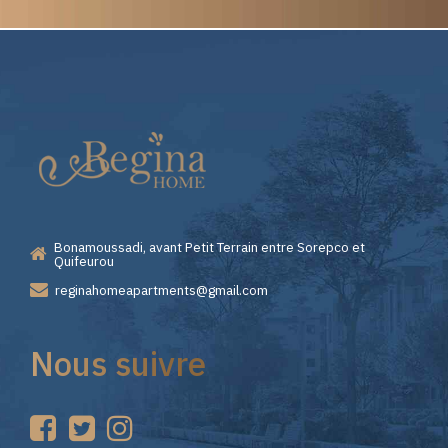
Elite
Pourquoi
Casino
Choisir
—
Lizaro
Bonamoussadi, avant Petit Terrain entre Sorepco et
Premiers
Casino
Quifeurou
reginahomeapartments@gmail.com
Pas
pour
Nous suivre
sur
vos