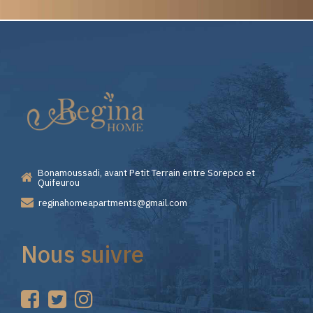
Elite
Pourquoi
Casino
Choisir
—
Lizaro
Bonamoussadi, avant Petit Terrain entre Sorepco et
Premiers
Casino
Quifeurou
reginahomeapartments@gmail.com
Pas
pour
Nous suivre
sur
vos