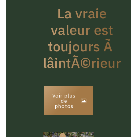
La vraie
valeur est
toujours Ã
lâintÃ©rieur
Voir plus
de
photos
1