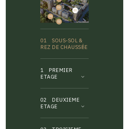
03
01
04
05
02
01
SOUS-SOL &
REZ DE CHAUSSÉE
1
PREMIER
ETAGE
02
DEUXIEME
ETAGE