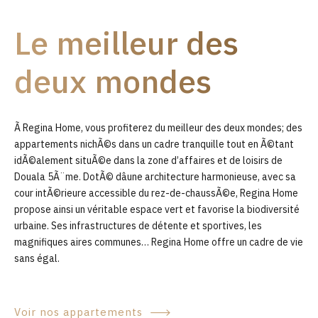
9
Le meilleur des
0
deux mondes
Ã Regina Home, vous profiterez du meilleur des deux mondes; des
appartements nichÃ©s dans un cadre tranquille tout en Ã©tant
idÃ©alement situÃ©e dans la zone d’affaires et de loisirs de
Douala 5Ã¨me. DotÃ© dâune architecture harmonieuse, avec sa
cour intÃ©rieure accessible du rez-de-chaussÃ©e, Regina Home
propose ainsi un véritable espace vert et favorise la biodiversité
urbaine. Ses infrastructures de détente et sportives, les
magnifiques aires communes… Regina Home offre un cadre de vie
sans égal.
Voir nos appartements