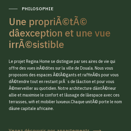
PHILOSOPHIE
Une propriÃ©tÃ©
dâexception et une vue
irrÃ©sistible
0
0
Le projet Regina Home se distingue par ses aires de vie qui
1
1
offre des vues inÃ©dites sur la ville de Douala. Nous vous
proposons des espaces Ã©lÃ©gants et raffinÃ©s pour vous
dÃ©tendre tout en restant prÃ¨s de lâaction et pour vous
2
2
Ã©merveiller au quotidien. Notre architecture dâintÃ©rieur
allie et maximise le confort et lâusage de lâespace avec ces
terrasses, wifi et mobilier luxueux.Chaque unitÃ© porte le nom
3
3
dâune capitale africaine.
Venez découvrir nos appartements