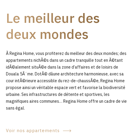
9
Le meilleur des
0
deux mondes
Ã Regina Home, vous profiterez du meilleur des deux mondes; des
appartements nichÃ©s dans un cadre tranquille tout en Ã©tant
idÃ©alement situÃ©e dans la zone d’affaires et de loisirs de
Douala 5Ã¨me. DotÃ© dâune architecture harmonieuse, avec sa
cour intÃ©rieure accessible du rez-de-chaussÃ©e, Regina Home
propose ainsi un véritable espace vert et favorise la biodiversité
urbaine. Ses infrastructures de détente et sportives, les
magnifiques aires communes… Regina Home offre un cadre de vie
sans égal.
Voir nos appartements