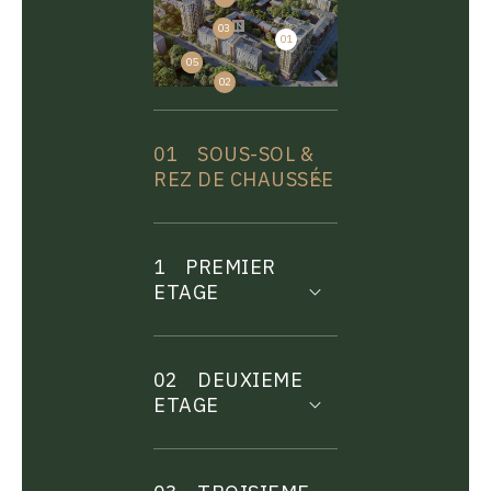
03
01
04
05
02
01
SOUS-SOL &
REZ DE CHAUSSÉE
1
PREMIER
ETAGE
02
DEUXIEME
ETAGE