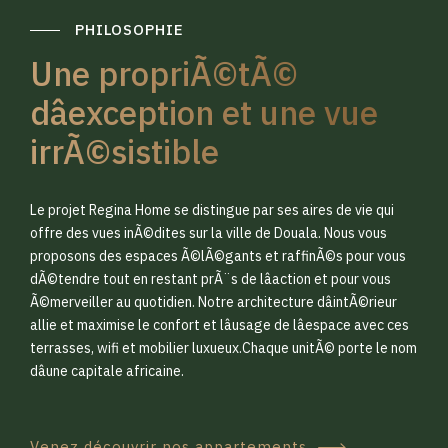
PHILOSOPHIE
Une propriÃ©tÃ©
dâexception et une vue
irrÃ©sistible
0
0
Le projet Regina Home se distingue par ses aires de vie qui
1
1
offre des vues inÃ©dites sur la ville de Douala. Nous vous
proposons des espaces Ã©lÃ©gants et raffinÃ©s pour vous
dÃ©tendre tout en restant prÃ¨s de lâaction et pour vous
2
2
Ã©merveiller au quotidien. Notre architecture dâintÃ©rieur
allie et maximise le confort et lâusage de lâespace avec ces
terrasses, wifi et mobilier luxueux.Chaque unitÃ© porte le nom
3
3
dâune capitale africaine.
Venez découvrir nos appartements