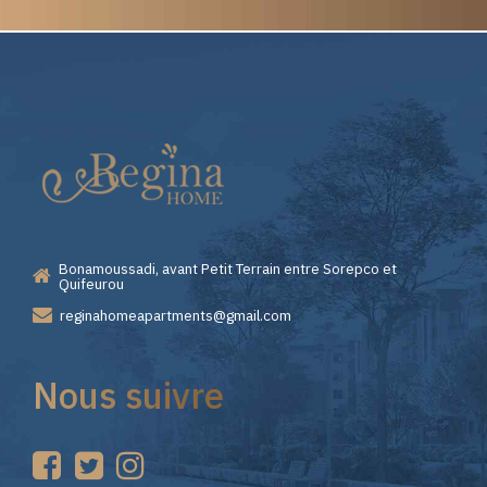
Elite
Pourquoi
Casino
Choisir
—
Lizaro
Bonamoussadi, avant Petit Terrain entre Sorepco et
Premiers
Casino
Quifeurou
reginahomeapartments@gmail.com
Pas
pour
Nous suivre
sur
vos