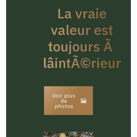
La vraie
valeur est
toujours Ã
lâintÃ©rieur
Voir plus
de
photos
1