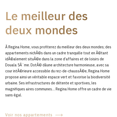
9
Le meilleur des
0
deux mondes
Ã Regina Home, vous profiterez du meilleur des deux mondes; des
appartements nichÃ©s dans un cadre tranquille tout en Ã©tant
idÃ©alement situÃ©e dans la zone d’affaires et de loisirs de
Douala 5Ã¨me. DotÃ© dâune architecture harmonieuse, avec sa
cour intÃ©rieure accessible du rez-de-chaussÃ©e, Regina Home
propose ainsi un véritable espace vert et favorise la biodiversité
urbaine. Ses infrastructures de détente et sportives, les
magnifiques aires communes… Regina Home offre un cadre de vie
sans égal.
Voir nos appartements