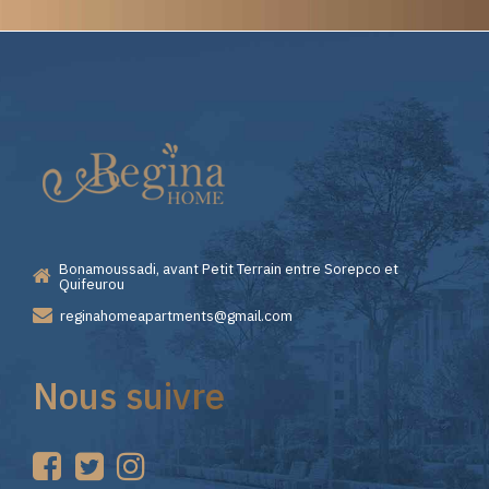
Elite
Casino
—
Bonamoussadi, avant Petit Terrain entre Sorepco et
Premiers
Quifeurou
reginahomeapartments@gmail.com
Pas
Nous suivre
sur