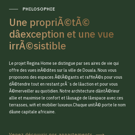
PHILOSOPHIE
Une propriÃ©tÃ©
dâexception et une vue
irrÃ©sistible
0
0
Le projet Regina Home se distingue par ses aires de vie qui
1
1
offre des vues inÃ©dites sur la ville de Douala. Nous vous
proposons des espaces Ã©lÃ©gants et raffinÃ©s pour vous
dÃ©tendre tout en restant prÃ¨s de lâaction et pour vous
2
2
Ã©merveiller au quotidien. Notre architecture dâintÃ©rieur
allie et maximise le confort et lâusage de lâespace avec ces
terrasses, wifi et mobilier luxueux.Chaque unitÃ© porte le nom
3
3
dâune capitale africaine.
Venez découvrir nos appartements