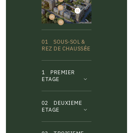
03
01
04
05
02
01
SOUS-SOL &
REZ DE CHAUSSÉE
1
PREMIER
ETAGE
02
DEUXIEME
ETAGE