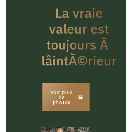
La vraie
valeur est
toujours Ã
lâintÃ©rieur
Voir plus
de
photos
1