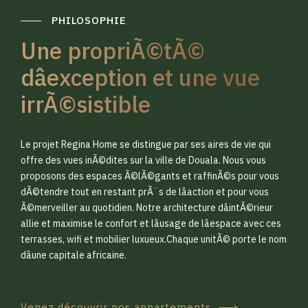
PHILOSOPHIE
Une propriÃ©tÃ©
dâexception et une vue
irrÃ©sistible
0
0
Le projet Regina Home se distingue par ses aires de vie qui
1
1
offre des vues inÃ©dites sur la ville de Douala. Nous vous
proposons des espaces Ã©lÃ©gants et raffinÃ©s pour vous
dÃ©tendre tout en restant prÃ¨s de lâaction et pour vous
2
2
Ã©merveiller au quotidien. Notre architecture dâintÃ©rieur
allie et maximise le confort et lâusage de lâespace avec ces
terrasses, wifi et mobilier luxueux.Chaque unitÃ© porte le nom
3
3
dâune capitale africaine.
Venez découvrir nos appartements