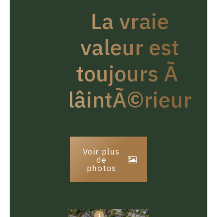
La vraie
valeur est
toujours Ã
lâintÃ©rieur
Voir plus
de
photos
1