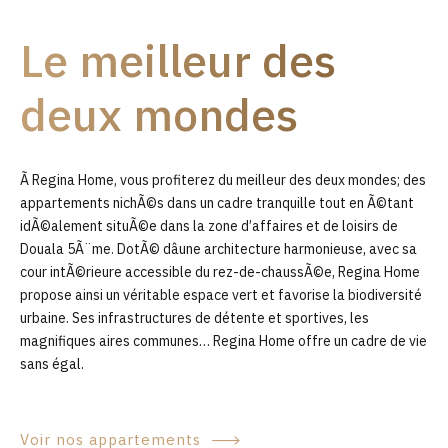
9
Le meilleur des
0
deux mondes
Ã Regina Home, vous profiterez du meilleur des deux mondes; des
appartements nichÃ©s dans un cadre tranquille tout en Ã©tant
idÃ©alement situÃ©e dans la zone d’affaires et de loisirs de
Douala 5Ã¨me. DotÃ© dâune architecture harmonieuse, avec sa
cour intÃ©rieure accessible du rez-de-chaussÃ©e, Regina Home
propose ainsi un véritable espace vert et favorise la biodiversité
urbaine. Ses infrastructures de détente et sportives, les
magnifiques aires communes… Regina Home offre un cadre de vie
sans égal.
Voir nos appartements