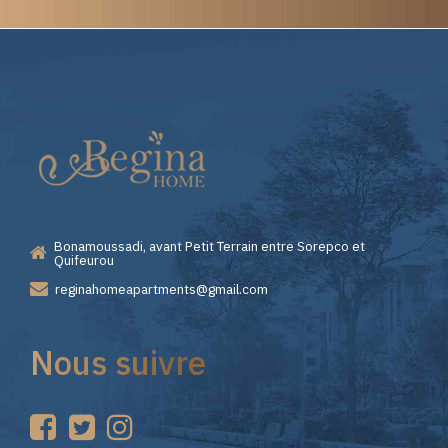
Elite
Casino
—
Bonamoussadi, avant Petit Terrain entre Sorepco et
Premiers
Quifeurou
reginahomeapartments@gmail.com
Pas
Nous suivre
sur