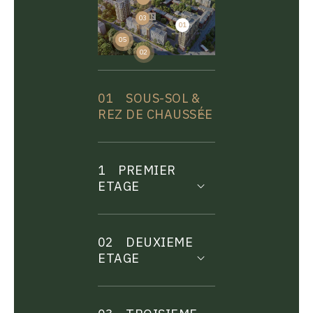
03
01
04
05
02
01
SOUS-SOL &
REZ DE CHAUSSÉE
1
PREMIER
ETAGE
02
DEUXIEME
ETAGE