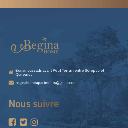
Elite
Casino
—
Bonamoussadi, avant Petit Terrain entre Sorepco et
Premiers
Quifeurou
reginahomeapartments@gmail.com
Pas
Nous suivre
sur