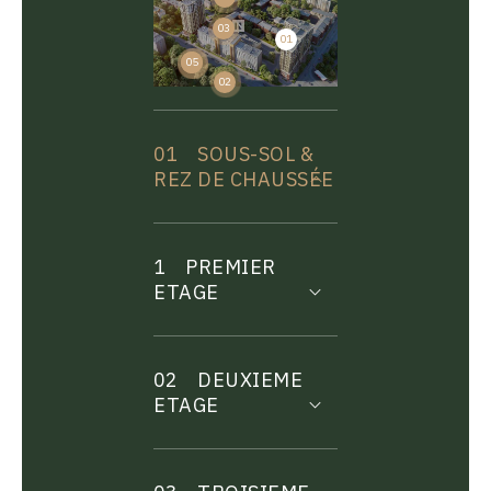
03
01
04
05
02
01
SOUS-SOL &
REZ DE CHAUSSÉE
1
PREMIER
ETAGE
02
DEUXIEME
ETAGE