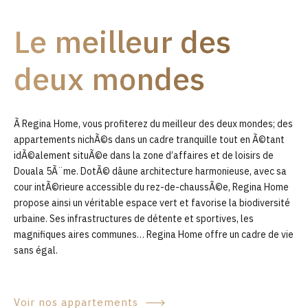
9
Le meilleur des
0
deux mondes
Ã Regina Home, vous profiterez du meilleur des deux mondes; des
appartements nichÃ©s dans un cadre tranquille tout en Ã©tant
idÃ©alement situÃ©e dans la zone d’affaires et de loisirs de
Douala 5Ã¨me. DotÃ© dâune architecture harmonieuse, avec sa
cour intÃ©rieure accessible du rez-de-chaussÃ©e, Regina Home
propose ainsi un véritable espace vert et favorise la biodiversité
urbaine. Ses infrastructures de détente et sportives, les
magnifiques aires communes… Regina Home offre un cadre de vie
sans égal.
Voir nos appartements