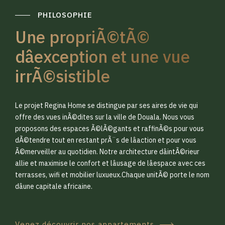
PHILOSOPHIE
Une propriÃ©tÃ©
dâexception et une vue
irrÃ©sistible
0
0
Le projet Regina Home se distingue par ses aires de vie qui
1
1
offre des vues inÃ©dites sur la ville de Douala. Nous vous
proposons des espaces Ã©lÃ©gants et raffinÃ©s pour vous
dÃ©tendre tout en restant prÃ¨s de lâaction et pour vous
2
2
Ã©merveiller au quotidien. Notre architecture dâintÃ©rieur
allie et maximise le confort et lâusage de lâespace avec ces
terrasses, wifi et mobilier luxueux.Chaque unitÃ© porte le nom
3
3
dâune capitale africaine.
Venez découvrir nos appartements