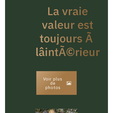
La vraie
valeur est
toujours Ã
lâintÃ©rieur
Voir plus
de
photos
1