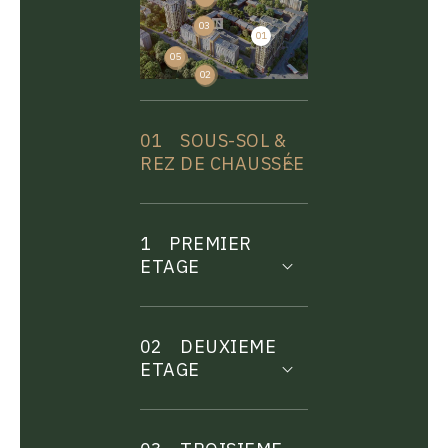
03
01
04
05
02
01
SOUS-SOL &
REZ DE CHAUSSÉE
1
PREMIER
ETAGE
02
DEUXIEME
ETAGE