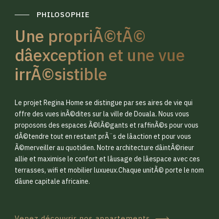
PHILOSOPHIE
Une propriÃ©tÃ©
dâexception et une vue
irrÃ©sistible
0
0
Le projet Regina Home se distingue par ses aires de vie qui
1
1
offre des vues inÃ©dites sur la ville de Douala. Nous vous
proposons des espaces Ã©lÃ©gants et raffinÃ©s pour vous
dÃ©tendre tout en restant prÃ¨s de lâaction et pour vous
2
2
Ã©merveiller au quotidien. Notre architecture dâintÃ©rieur
allie et maximise le confort et lâusage de lâespace avec ces
terrasses, wifi et mobilier luxueux.Chaque unitÃ© porte le nom
3
3
dâune capitale africaine.
Venez découvrir nos appartements