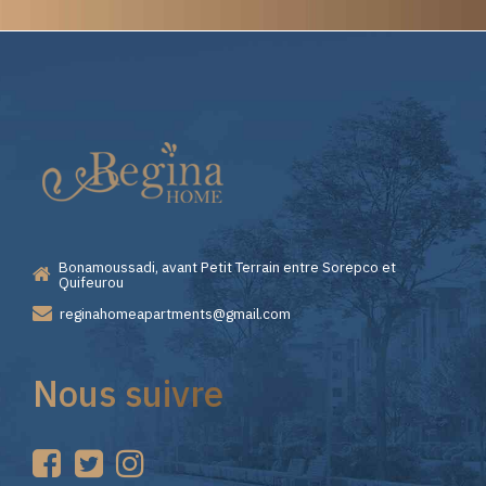
Elite
Casino
—
Bonamoussadi, avant Petit Terrain entre Sorepco et
Premiers
Quifeurou
reginahomeapartments@gmail.com
Pas
Nous suivre
sur