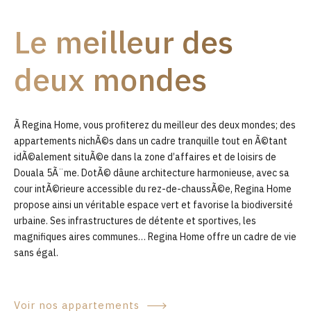
9
Le meilleur des
0
deux mondes
Ã Regina Home, vous profiterez du meilleur des deux mondes; des
appartements nichÃ©s dans un cadre tranquille tout en Ã©tant
idÃ©alement situÃ©e dans la zone d’affaires et de loisirs de
Douala 5Ã¨me. DotÃ© dâune architecture harmonieuse, avec sa
cour intÃ©rieure accessible du rez-de-chaussÃ©e, Regina Home
propose ainsi un véritable espace vert et favorise la biodiversité
urbaine. Ses infrastructures de détente et sportives, les
magnifiques aires communes… Regina Home offre un cadre de vie
sans égal.
Voir nos appartements