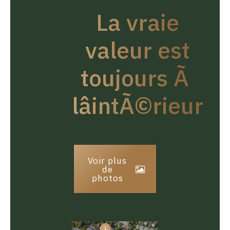
La vraie
valeur est
toujours Ã
lâintÃ©rieur
Voir plus
de
photos
1