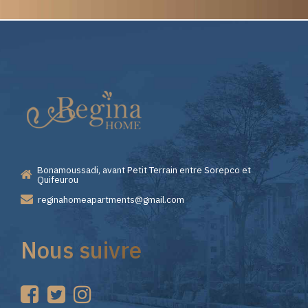
Elite
Pourquoi
Casino
Choisir
—
Lizaro
Bonamoussadi, avant Petit Terrain entre Sorepco et
Premiers
Casino
Quifeurou
reginahomeapartments@gmail.com
Pas
pour
Nous suivre
sur
vos