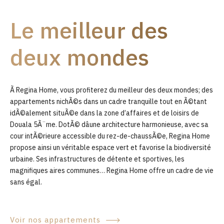
9
Le meilleur des
0
deux mondes
Ã Regina Home, vous profiterez du meilleur des deux mondes; des
appartements nichÃ©s dans un cadre tranquille tout en Ã©tant
idÃ©alement situÃ©e dans la zone d’affaires et de loisirs de
Douala 5Ã¨me. DotÃ© dâune architecture harmonieuse, avec sa
cour intÃ©rieure accessible du rez-de-chaussÃ©e, Regina Home
propose ainsi un véritable espace vert et favorise la biodiversité
urbaine. Ses infrastructures de détente et sportives, les
magnifiques aires communes… Regina Home offre un cadre de vie
sans égal.
Voir nos appartements