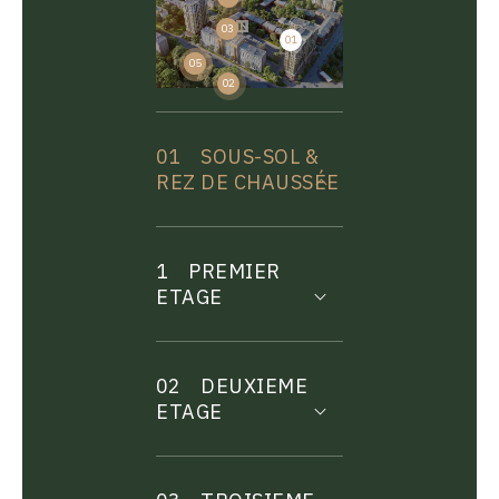
03
01
04
05
02
01
SOUS-SOL &
REZ DE CHAUSSÉE
1
PREMIER
ETAGE
02
DEUXIEME
ETAGE