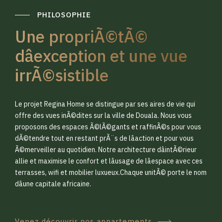
PHILOSOPHIE
Une propriÃ©tÃ©
dâexception et une vue
irrÃ©sistible
0
0
Le projet Regina Home se distingue par ses aires de vie qui
1
1
offre des vues inÃ©dites sur la ville de Douala. Nous vous
proposons des espaces Ã©lÃ©gants et raffinÃ©s pour vous
dÃ©tendre tout en restant prÃ¨s de lâaction et pour vous
2
2
Ã©merveiller au quotidien. Notre architecture dâintÃ©rieur
allie et maximise le confort et lâusage de lâespace avec ces
terrasses, wifi et mobilier luxueux.Chaque unitÃ© porte le nom
3
3
dâune capitale africaine.
Venez découvrir nos appartements