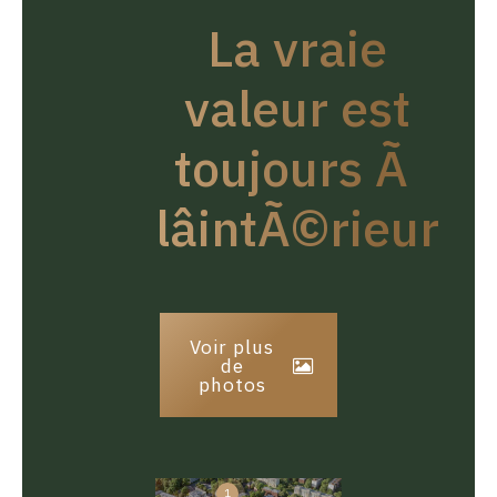
La vraie
valeur est
toujours Ã
lâintÃ©rieur
Voir plus
de
photos
1