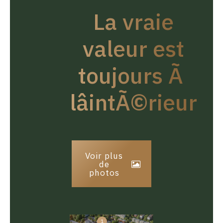
La vraie
valeur est
toujours Ã
lâintÃ©rieur
Voir plus
de
photos
1