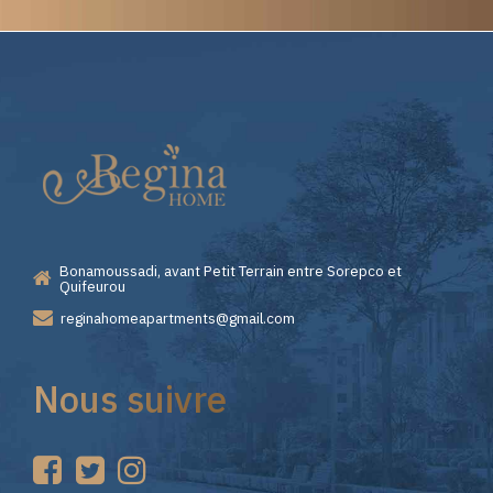
Elite
Casino
—
Bonamoussadi, avant Petit Terrain entre Sorepco et
Premiers
Quifeurou
reginahomeapartments@gmail.com
Pas
Nous suivre
sur