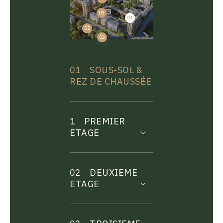
03
01
04
05
02
01
SOUS-SOL &
REZ DE CHAUSSÉE
1
PREMIER
ETAGE
02
DEUXIEME
ETAGE