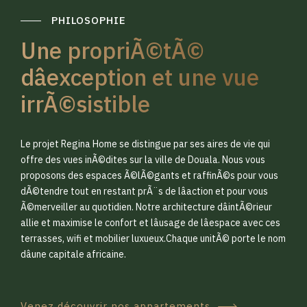
PHILOSOPHIE
Une propriÃ©tÃ©
dâexception et une vue
irrÃ©sistible
0
0
Le projet Regina Home se distingue par ses aires de vie qui
1
1
offre des vues inÃ©dites sur la ville de Douala. Nous vous
proposons des espaces Ã©lÃ©gants et raffinÃ©s pour vous
dÃ©tendre tout en restant prÃ¨s de lâaction et pour vous
2
2
Ã©merveiller au quotidien. Notre architecture dâintÃ©rieur
allie et maximise le confort et lâusage de lâespace avec ces
terrasses, wifi et mobilier luxueux.Chaque unitÃ© porte le nom
3
3
dâune capitale africaine.
Venez découvrir nos appartements