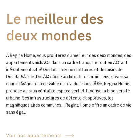
9
Le meilleur des
0
deux mondes
Ã Regina Home, vous profiterez du meilleur des deux mondes; des
appartements nichÃ©s dans un cadre tranquille tout en Ã©tant
idÃ©alement situÃ©e dans la zone d’affaires et de loisirs de
Douala 5Ã¨me. DotÃ© dâune architecture harmonieuse, avec sa
cour intÃ©rieure accessible du rez-de-chaussÃ©e, Regina Home
propose ainsi un véritable espace vert et favorise la biodiversité
urbaine. Ses infrastructures de détente et sportives, les
magnifiques aires communes… Regina Home offre un cadre de vie
sans égal.
Voir nos appartements