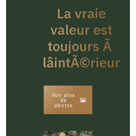
La vraie
valeur est
toujours Ã
lâintÃ©rieur
Voir plus
de
photos
1