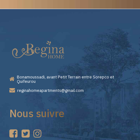
Elite
Casino
—
Bonamoussadi, avant Petit Terrain entre Sorepco et
Premiers
Quifeurou
reginahomeapartments@gmail.com
Pas
Nous suivre
sur