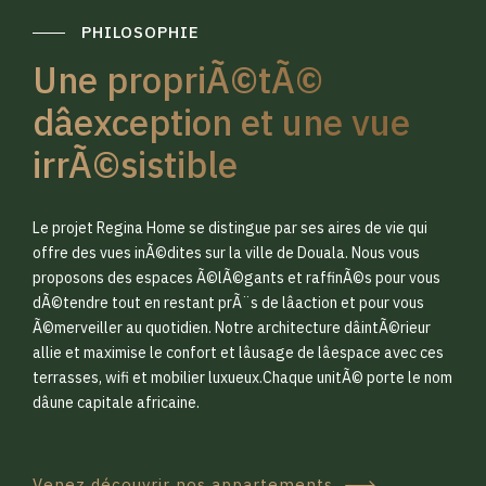
PHILOSOPHIE
Une propriÃ©tÃ©
dâexception et une vue
irrÃ©sistible
0
0
Le projet Regina Home se distingue par ses aires de vie qui
1
1
offre des vues inÃ©dites sur la ville de Douala. Nous vous
proposons des espaces Ã©lÃ©gants et raffinÃ©s pour vous
dÃ©tendre tout en restant prÃ¨s de lâaction et pour vous
2
2
Ã©merveiller au quotidien. Notre architecture dâintÃ©rieur
allie et maximise le confort et lâusage de lâespace avec ces
terrasses, wifi et mobilier luxueux.Chaque unitÃ© porte le nom
3
3
dâune capitale africaine.
Venez découvrir nos appartements