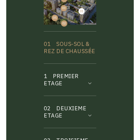
03
01
04
05
02
01
SOUS-SOL &
REZ DE CHAUSSÉE
1
PREMIER
ETAGE
02
DEUXIEME
ETAGE