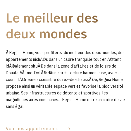
9
Le meilleur des
0
deux mondes
Ã Regina Home, vous profiterez du meilleur des deux mondes; des
appartements nichÃ©s dans un cadre tranquille tout en Ã©tant
idÃ©alement situÃ©e dans la zone d’affaires et de loisirs de
Douala 5Ã¨me. DotÃ© dâune architecture harmonieuse, avec sa
cour intÃ©rieure accessible du rez-de-chaussÃ©e, Regina Home
propose ainsi un véritable espace vert et favorise la biodiversité
urbaine. Ses infrastructures de détente et sportives, les
magnifiques aires communes… Regina Home offre un cadre de vie
sans égal.
Voir nos appartements