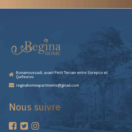
Elite
Casino
—
Bonamoussadi, avant Petit Terrain entre Sorepco et
Premiers
Quifeurou
reginahomeapartments@gmail.com
Pas
Nous suivre
sur