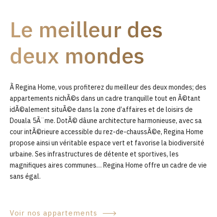
9
Le meilleur des
0
deux mondes
Ã Regina Home, vous profiterez du meilleur des deux mondes; des
appartements nichÃ©s dans un cadre tranquille tout en Ã©tant
idÃ©alement situÃ©e dans la zone d’affaires et de loisirs de
Douala 5Ã¨me. DotÃ© dâune architecture harmonieuse, avec sa
cour intÃ©rieure accessible du rez-de-chaussÃ©e, Regina Home
propose ainsi un véritable espace vert et favorise la biodiversité
urbaine. Ses infrastructures de détente et sportives, les
magnifiques aires communes… Regina Home offre un cadre de vie
sans égal.
Voir nos appartements