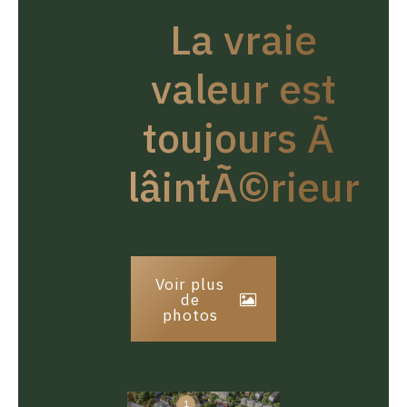
La vraie
valeur est
toujours Ã
lâintÃ©rieur
Voir plus
de
photos
1