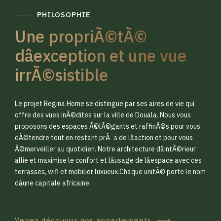
PHILOSOPHIE
Une propriÃ©tÃ©
dâexception et une vue
irrÃ©sistible
0
0
Le projet Regina Home se distingue par ses aires de vie qui
1
1
offre des vues inÃ©dites sur la ville de Douala. Nous vous
proposons des espaces Ã©lÃ©gants et raffinÃ©s pour vous
dÃ©tendre tout en restant prÃ¨s de lâaction et pour vous
2
2
Ã©merveiller au quotidien. Notre architecture dâintÃ©rieur
allie et maximise le confort et lâusage de lâespace avec ces
terrasses, wifi et mobilier luxueux.Chaque unitÃ© porte le nom
3
3
dâune capitale africaine.
Venez découvrir nos appartements