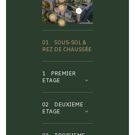
03
01
04
05
02
01
SOUS-SOL &
REZ DE CHAUSSÉE
1
PREMIER
ETAGE
02
DEUXIEME
ETAGE