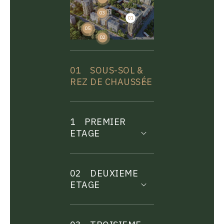
03
01
04
05
02
01
SOUS-SOL &
REZ DE CHAUSSÉE
1
PREMIER
ETAGE
02
DEUXIEME
ETAGE