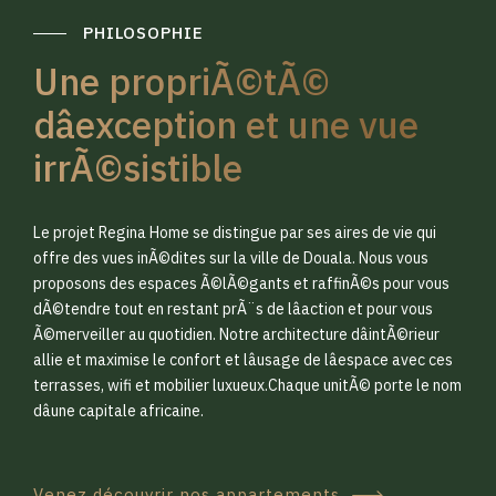
PHILOSOPHIE
Une propriÃ©tÃ©
dâexception et une vue
irrÃ©sistible
0
0
Le projet Regina Home se distingue par ses aires de vie qui
1
1
offre des vues inÃ©dites sur la ville de Douala. Nous vous
proposons des espaces Ã©lÃ©gants et raffinÃ©s pour vous
dÃ©tendre tout en restant prÃ¨s de lâaction et pour vous
2
2
Ã©merveiller au quotidien. Notre architecture dâintÃ©rieur
allie et maximise le confort et lâusage de lâespace avec ces
terrasses, wifi et mobilier luxueux.Chaque unitÃ© porte le nom
3
3
dâune capitale africaine.
Venez découvrir nos appartements