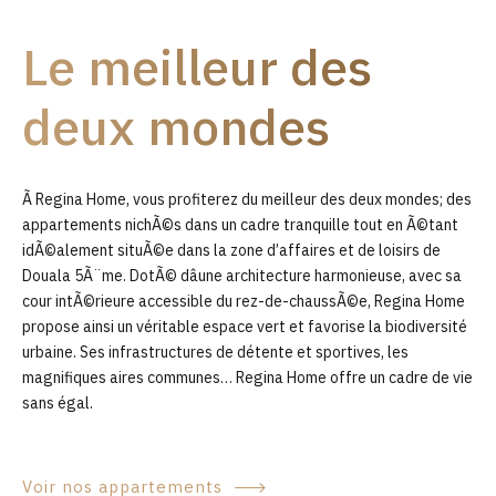
9
Le meilleur des
0
deux mondes
Ã Regina Home, vous profiterez du meilleur des deux mondes; des
appartements nichÃ©s dans un cadre tranquille tout en Ã©tant
idÃ©alement situÃ©e dans la zone d’affaires et de loisirs de
Douala 5Ã¨me. DotÃ© dâune architecture harmonieuse, avec sa
cour intÃ©rieure accessible du rez-de-chaussÃ©e, Regina Home
propose ainsi un véritable espace vert et favorise la biodiversité
urbaine. Ses infrastructures de détente et sportives, les
magnifiques aires communes… Regina Home offre un cadre de vie
sans égal.
Voir nos appartements