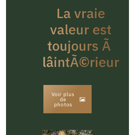
La vraie
valeur est
toujours Ã
lâintÃ©rieur
Voir plus
de
photos
1