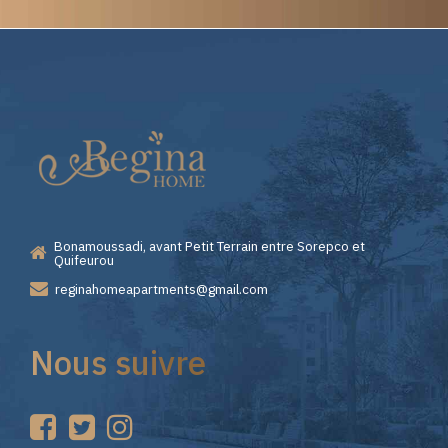
Elite
Casino
—
Bonamoussadi, avant Petit Terrain entre Sorepco et
Premiers
Quifeurou
reginahomeapartments@gmail.com
Pas
Nous suivre
sur