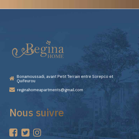
Elite
Casino
—
Bonamoussadi, avant Petit Terrain entre Sorepco et
Premiers
Quifeurou
reginahomeapartments@gmail.com
Pas
Nous suivre
sur