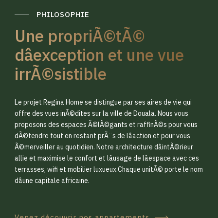
PHILOSOPHIE
Une propriÃ©tÃ©
dâexception et une vue
irrÃ©sistible
0
0
Le projet Regina Home se distingue par ses aires de vie qui
1
1
offre des vues inÃ©dites sur la ville de Douala. Nous vous
proposons des espaces Ã©lÃ©gants et raffinÃ©s pour vous
dÃ©tendre tout en restant prÃ¨s de lâaction et pour vous
2
2
Ã©merveiller au quotidien. Notre architecture dâintÃ©rieur
allie et maximise le confort et lâusage de lâespace avec ces
terrasses, wifi et mobilier luxueux.Chaque unitÃ© porte le nom
3
3
dâune capitale africaine.
Venez découvrir nos appartements