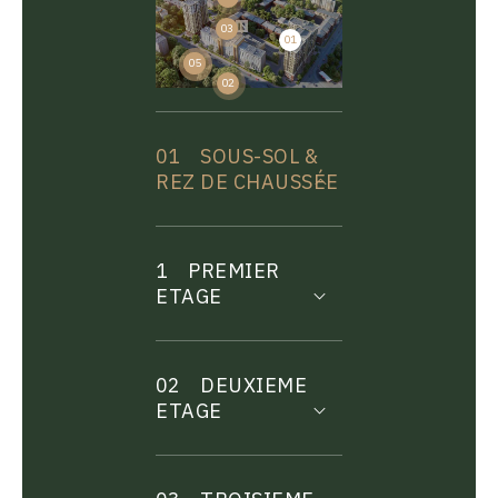
03
01
04
05
02
01
SOUS-SOL &
REZ DE CHAUSSÉE
1
PREMIER
ETAGE
02
DEUXIEME
ETAGE