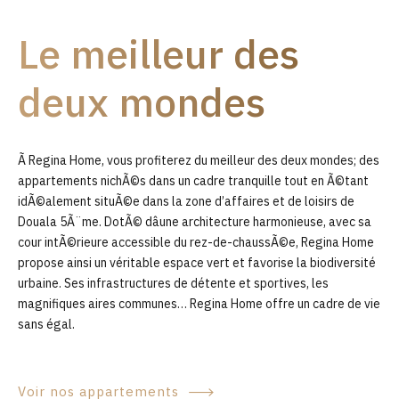
9
Le meilleur des
0
deux mondes
Ã Regina Home, vous profiterez du meilleur des deux mondes; des
appartements nichÃ©s dans un cadre tranquille tout en Ã©tant
idÃ©alement situÃ©e dans la zone d’affaires et de loisirs de
Douala 5Ã¨me. DotÃ© dâune architecture harmonieuse, avec sa
cour intÃ©rieure accessible du rez-de-chaussÃ©e, Regina Home
propose ainsi un véritable espace vert et favorise la biodiversité
urbaine. Ses infrastructures de détente et sportives, les
magnifiques aires communes… Regina Home offre un cadre de vie
sans égal.
Voir nos appartements