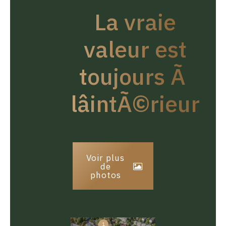
La vraie
valeur est
toujours Ã
lâintÃ©rieur
Voir plus
de
photos
1