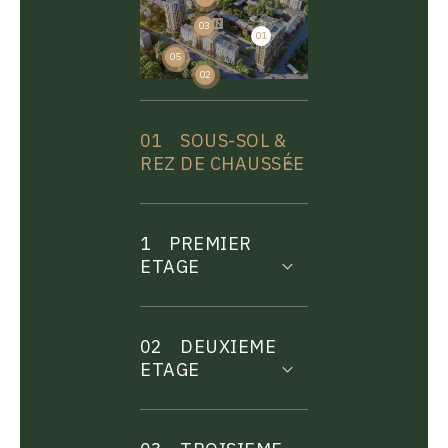
03
01
04
05
02
01
SOUS-SOL &
REZ DE CHAUSSÉE
1
PREMIER
ETAGE
02
DEUXIEME
ETAGE