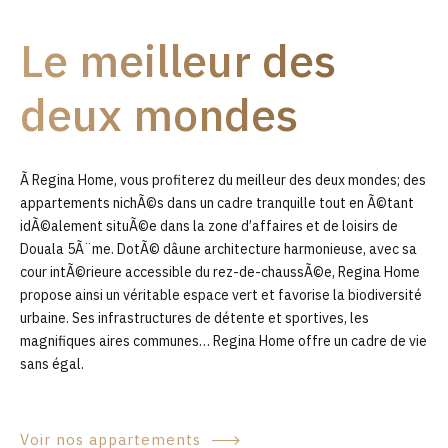
9
Le meilleur des
0
deux mondes
Ã Regina Home, vous profiterez du meilleur des deux mondes; des
appartements nichÃ©s dans un cadre tranquille tout en Ã©tant
idÃ©alement situÃ©e dans la zone d’affaires et de loisirs de
Douala 5Ã¨me. DotÃ© dâune architecture harmonieuse, avec sa
cour intÃ©rieure accessible du rez-de-chaussÃ©e, Regina Home
propose ainsi un véritable espace vert et favorise la biodiversité
urbaine. Ses infrastructures de détente et sportives, les
magnifiques aires communes… Regina Home offre un cadre de vie
sans égal.
Voir nos appartements