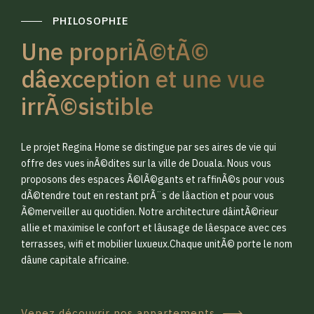
PHILOSOPHIE
Une propriÃ©tÃ©
dâexception et une vue
irrÃ©sistible
0
0
Le projet Regina Home se distingue par ses aires de vie qui
1
1
offre des vues inÃ©dites sur la ville de Douala. Nous vous
proposons des espaces Ã©lÃ©gants et raffinÃ©s pour vous
dÃ©tendre tout en restant prÃ¨s de lâaction et pour vous
2
2
Ã©merveiller au quotidien. Notre architecture dâintÃ©rieur
allie et maximise le confort et lâusage de lâespace avec ces
terrasses, wifi et mobilier luxueux.Chaque unitÃ© porte le nom
3
3
dâune capitale africaine.
Venez découvrir nos appartements