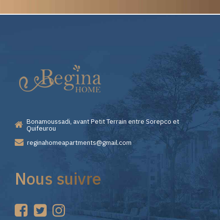
Elite
Pourquoi
Casino
Choisir
—
Lizaro
Bonamoussadi, avant Petit Terrain entre Sorepco et
Premiers
Casino
Quifeurou
reginahomeapartments@gmail.com
Pas
pour
Nous suivre
sur
vos