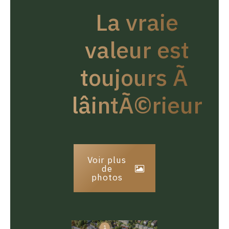
La vraie
valeur est
toujours Ã
lâintÃ©rieur
Voir plus
de
photos
1