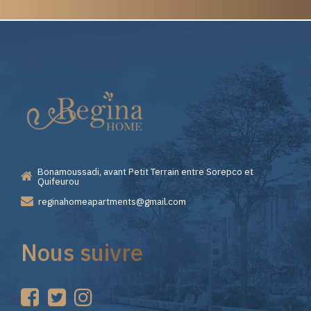
Elite
Pourquoi
Casino
Choisir
—
Lizaro
Bonamoussadi, avant Petit Terrain entre Sorepco et
Premiers
Casino
Quifeurou
reginahomeapartments@gmail.com
Pas
pour
Nous suivre
sur
vos