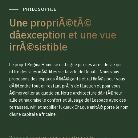
PHILOSOPHIE
Une propriÃ©tÃ©
dâexception et une vue
irrÃ©sistible
0
0
Le projet Regina Home se distingue par ses aires de vie qui
1
1
offre des vues inÃ©dites sur la ville de Douala. Nous vous
proposons des espaces Ã©lÃ©gants et raffinÃ©s pour vous
dÃ©tendre tout en restant prÃ¨s de lâaction et pour vous
2
2
Ã©merveiller au quotidien. Notre architecture dâintÃ©rieur
allie et maximise le confort et lâusage de lâespace avec ces
terrasses, wifi et mobilier luxueux.Chaque unitÃ© porte le nom
3
3
dâune capitale africaine.
Venez découvrir nos appartements