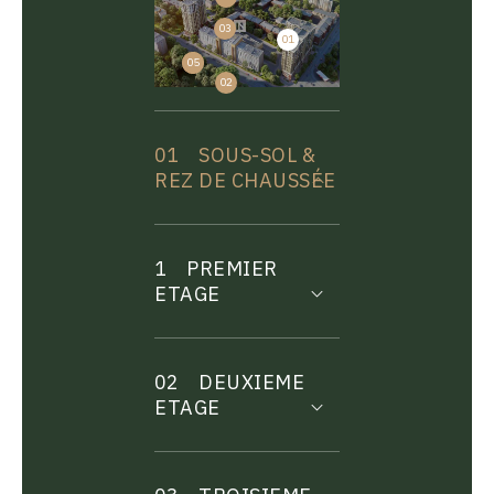
03
01
04
05
02
01
SOUS-SOL &
REZ DE CHAUSSÉE
1
PREMIER
ETAGE
02
DEUXIEME
ETAGE