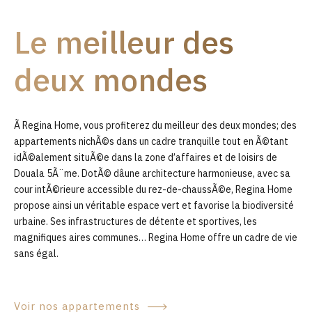
9
Le meilleur des
0
deux mondes
Ã Regina Home, vous profiterez du meilleur des deux mondes; des
appartements nichÃ©s dans un cadre tranquille tout en Ã©tant
idÃ©alement situÃ©e dans la zone d’affaires et de loisirs de
Douala 5Ã¨me. DotÃ© dâune architecture harmonieuse, avec sa
cour intÃ©rieure accessible du rez-de-chaussÃ©e, Regina Home
propose ainsi un véritable espace vert et favorise la biodiversité
urbaine. Ses infrastructures de détente et sportives, les
magnifiques aires communes… Regina Home offre un cadre de vie
sans égal.
Voir nos appartements