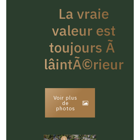
La vraie
valeur est
toujours Ã
lâintÃ©rieur
Voir plus
de
photos
1