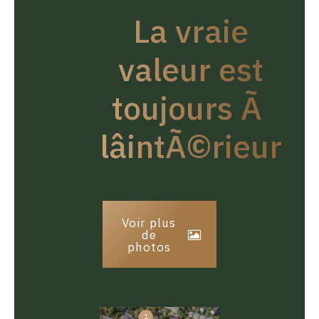
La vraie
valeur est
toujours Ã
lâintÃ©rieur
Voir plus
de
photos
1