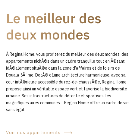
9
Le meilleur des
0
deux mondes
Ã Regina Home, vous profiterez du meilleur des deux mondes; des
appartements nichÃ©s dans un cadre tranquille tout en Ã©tant
idÃ©alement situÃ©e dans la zone d’affaires et de loisirs de
Douala 5Ã¨me. DotÃ© dâune architecture harmonieuse, avec sa
cour intÃ©rieure accessible du rez-de-chaussÃ©e, Regina Home
propose ainsi un véritable espace vert et favorise la biodiversité
urbaine. Ses infrastructures de détente et sportives, les
magnifiques aires communes… Regina Home offre un cadre de vie
sans égal.
Voir nos appartements