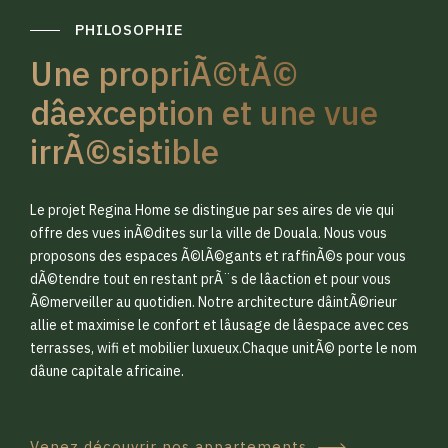
PHILOSOPHIE
Une propriÃ©tÃ©
dâexception et une vue
irrÃ©sistible
0
0
Le projet Regina Home se distingue par ses aires de vie qui
1
1
offre des vues inÃ©dites sur la ville de Douala. Nous vous
proposons des espaces Ã©lÃ©gants et raffinÃ©s pour vous
dÃ©tendre tout en restant prÃ¨s de lâaction et pour vous
2
2
Ã©merveiller au quotidien. Notre architecture dâintÃ©rieur
allie et maximise le confort et lâusage de lâespace avec ces
terrasses, wifi et mobilier luxueux.Chaque unitÃ© porte le nom
3
3
dâune capitale africaine.
Venez découvrir nos appartements