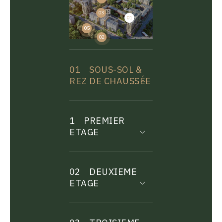
03
01
04
05
02
01
SOUS-SOL &
REZ DE CHAUSSÉE
1
PREMIER
ETAGE
02
DEUXIEME
ETAGE