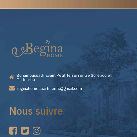
Elite
Casino
—
Bonamoussadi, avant Petit Terrain entre Sorepco et
Premiers
Quifeurou
reginahomeapartments@gmail.com
Pas
Nous suivre
sur