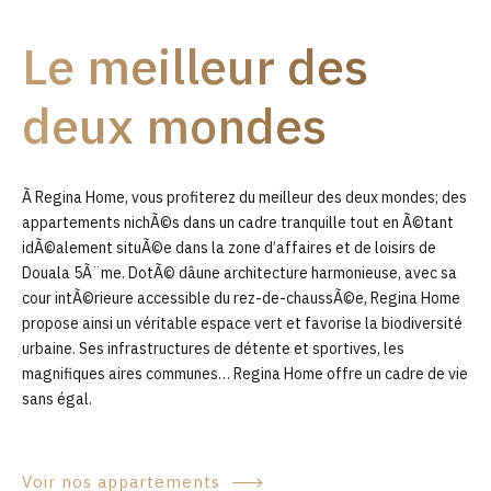
9
Le meilleur des
0
deux mondes
Ã Regina Home, vous profiterez du meilleur des deux mondes; des
appartements nichÃ©s dans un cadre tranquille tout en Ã©tant
idÃ©alement situÃ©e dans la zone d’affaires et de loisirs de
Douala 5Ã¨me. DotÃ© dâune architecture harmonieuse, avec sa
cour intÃ©rieure accessible du rez-de-chaussÃ©e, Regina Home
propose ainsi un véritable espace vert et favorise la biodiversité
urbaine. Ses infrastructures de détente et sportives, les
magnifiques aires communes… Regina Home offre un cadre de vie
sans égal.
Voir nos appartements