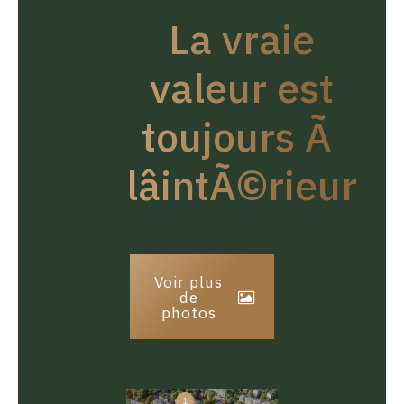
La vraie
valeur est
toujours Ã
lâintÃ©rieur
Voir plus
de
photos
1