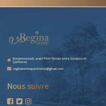
Elite
Pourquoi
Casino
Choisir
—
Lizaro
Bonamoussadi, avant Petit Terrain entre Sorepco et
Premiers
Casino
Quifeurou
reginahomeapartments@gmail.com
Pas
pour
Nous suivre
sur
vos