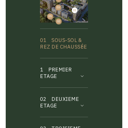
03
01
04
05
02
01
SOUS-SOL &
REZ DE CHAUSSÉE
1
PREMIER
ETAGE
02
DEUXIEME
ETAGE