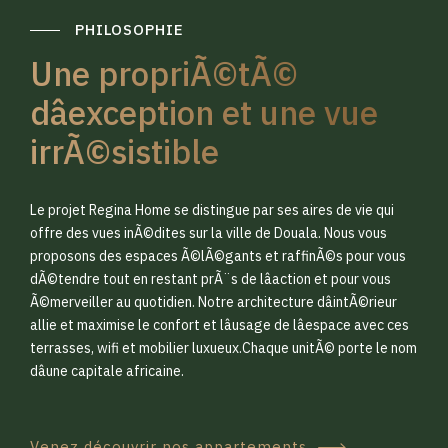
PHILOSOPHIE
Une propriÃ©tÃ©
dâexception et une vue
irrÃ©sistible
0
0
Le projet Regina Home se distingue par ses aires de vie qui
1
1
offre des vues inÃ©dites sur la ville de Douala. Nous vous
proposons des espaces Ã©lÃ©gants et raffinÃ©s pour vous
dÃ©tendre tout en restant prÃ¨s de lâaction et pour vous
2
2
Ã©merveiller au quotidien. Notre architecture dâintÃ©rieur
allie et maximise le confort et lâusage de lâespace avec ces
terrasses, wifi et mobilier luxueux.Chaque unitÃ© porte le nom
3
3
dâune capitale africaine.
Venez découvrir nos appartements