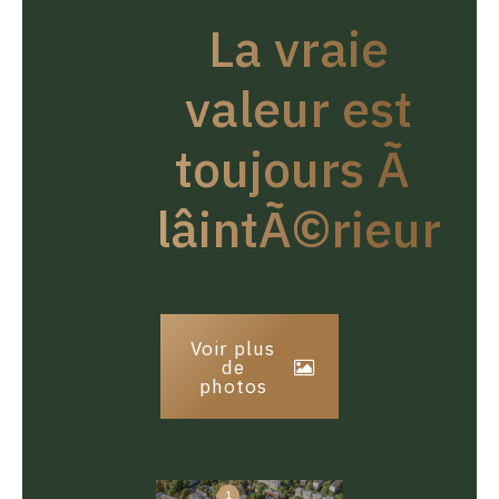
La vraie
valeur est
toujours Ã
lâintÃ©rieur
Voir plus
de
photos
1