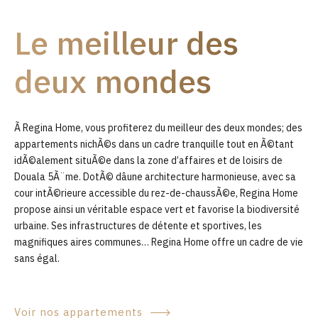
9
Le meilleur des
0
deux mondes
Ã Regina Home, vous profiterez du meilleur des deux mondes; des
appartements nichÃ©s dans un cadre tranquille tout en Ã©tant
idÃ©alement situÃ©e dans la zone d’affaires et de loisirs de
Douala 5Ã¨me. DotÃ© dâune architecture harmonieuse, avec sa
cour intÃ©rieure accessible du rez-de-chaussÃ©e, Regina Home
propose ainsi un véritable espace vert et favorise la biodiversité
urbaine. Ses infrastructures de détente et sportives, les
magnifiques aires communes… Regina Home offre un cadre de vie
sans égal.
Voir nos appartements