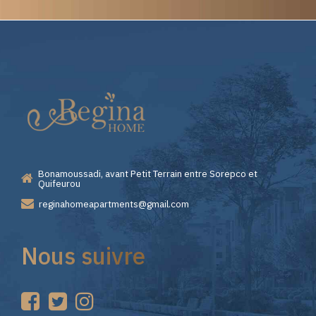
Elite
Casino
—
Bonamoussadi, avant Petit Terrain entre Sorepco et
Premiers
Quifeurou
reginahomeapartments@gmail.com
Pas
Nous suivre
sur