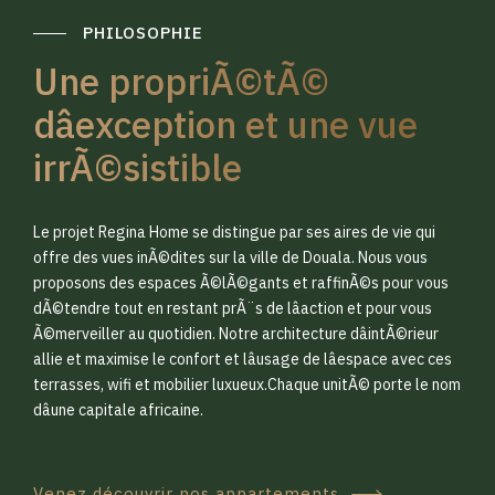
PHILOSOPHIE
Une propriÃ©tÃ©
dâexception et une vue
irrÃ©sistible
0
0
Le projet Regina Home se distingue par ses aires de vie qui
1
1
offre des vues inÃ©dites sur la ville de Douala. Nous vous
proposons des espaces Ã©lÃ©gants et raffinÃ©s pour vous
dÃ©tendre tout en restant prÃ¨s de lâaction et pour vous
2
2
Ã©merveiller au quotidien. Notre architecture dâintÃ©rieur
allie et maximise le confort et lâusage de lâespace avec ces
terrasses, wifi et mobilier luxueux.Chaque unitÃ© porte le nom
3
3
dâune capitale africaine.
Venez découvrir nos appartements