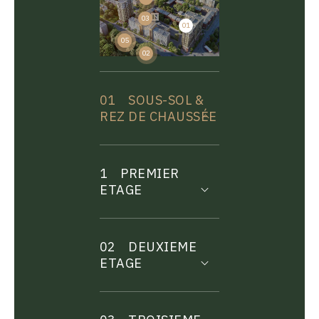
03
01
04
05
02
01
SOUS-SOL &
REZ DE CHAUSSÉE
1
PREMIER
ETAGE
02
DEUXIEME
ETAGE