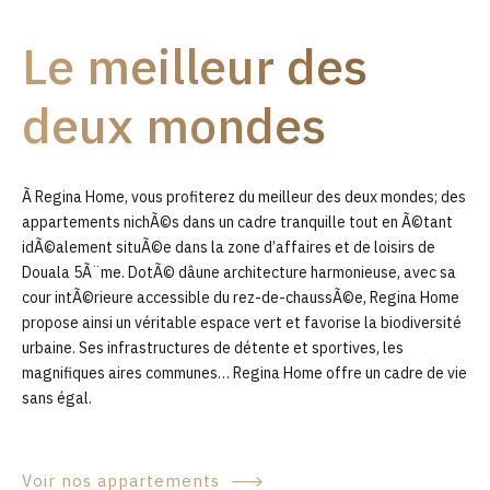
9
Le meilleur des
0
deux mondes
Ã Regina Home, vous profiterez du meilleur des deux mondes; des
appartements nichÃ©s dans un cadre tranquille tout en Ã©tant
idÃ©alement situÃ©e dans la zone d’affaires et de loisirs de
Douala 5Ã¨me. DotÃ© dâune architecture harmonieuse, avec sa
cour intÃ©rieure accessible du rez-de-chaussÃ©e, Regina Home
propose ainsi un véritable espace vert et favorise la biodiversité
urbaine. Ses infrastructures de détente et sportives, les
magnifiques aires communes… Regina Home offre un cadre de vie
sans égal.
Voir nos appartements