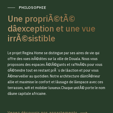
PHILOSOPHIE
Une propriÃ©tÃ©
dâexception et une vue
irrÃ©sistible
0
0
Le projet Regina Home se distingue par ses aires de vie qui
1
1
offre des vues inÃ©dites sur la ville de Douala. Nous vous
proposons des espaces Ã©lÃ©gants et raffinÃ©s pour vous
dÃ©tendre tout en restant prÃ¨s de lâaction et pour vous
2
2
Ã©merveiller au quotidien. Notre architecture dâintÃ©rieur
allie et maximise le confort et lâusage de lâespace avec ces
terrasses, wifi et mobilier luxueux.Chaque unitÃ© porte le nom
3
3
dâune capitale africaine.
Venez découvrir nos appartements