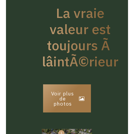
La vraie
valeur est
toujours Ã
lâintÃ©rieur
Voir plus
de
photos
1