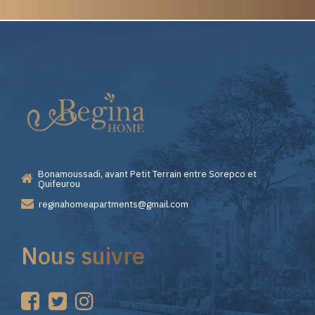
Elite
Pourquoi
Casino
Choisir
—
Lizaro
Bonamoussadi, avant Petit Terrain entre Sorepco et
Premiers
Casino
Quifeurou
reginahomeapartments@gmail.com
Pas
pour
Nous suivre
sur
vos