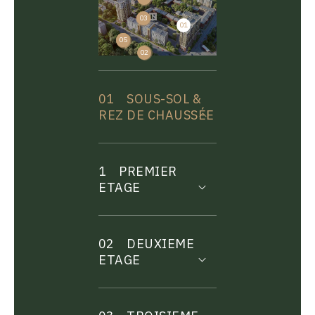
03
01
04
05
02
01
SOUS-SOL &
REZ DE CHAUSSÉE
1
PREMIER
ETAGE
02
DEUXIEME
ETAGE