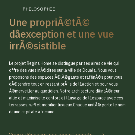
PHILOSOPHIE
Une propriÃ©tÃ©
dâexception et une vue
irrÃ©sistible
0
0
Le projet Regina Home se distingue par ses aires de vie qui
1
1
offre des vues inÃ©dites sur la ville de Douala. Nous vous
proposons des espaces Ã©lÃ©gants et raffinÃ©s pour vous
dÃ©tendre tout en restant prÃ¨s de lâaction et pour vous
2
2
Ã©merveiller au quotidien. Notre architecture dâintÃ©rieur
allie et maximise le confort et lâusage de lâespace avec ces
terrasses, wifi et mobilier luxueux.Chaque unitÃ© porte le nom
3
3
dâune capitale africaine.
Venez découvrir nos appartements