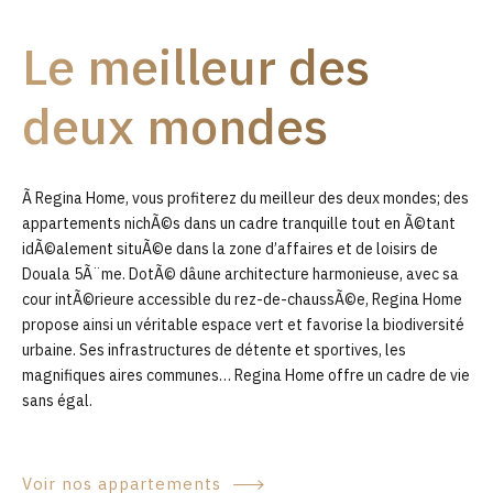
9
Le meilleur des
0
deux mondes
Ã Regina Home, vous profiterez du meilleur des deux mondes; des
appartements nichÃ©s dans un cadre tranquille tout en Ã©tant
idÃ©alement situÃ©e dans la zone d’affaires et de loisirs de
Douala 5Ã¨me. DotÃ© dâune architecture harmonieuse, avec sa
cour intÃ©rieure accessible du rez-de-chaussÃ©e, Regina Home
propose ainsi un véritable espace vert et favorise la biodiversité
urbaine. Ses infrastructures de détente et sportives, les
magnifiques aires communes… Regina Home offre un cadre de vie
sans égal.
Voir nos appartements