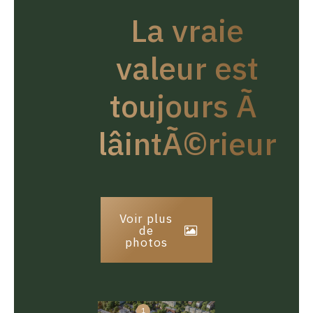
La vraie
valeur est
toujours Ã
lâintÃ©rieur
Voir plus
de
photos
1