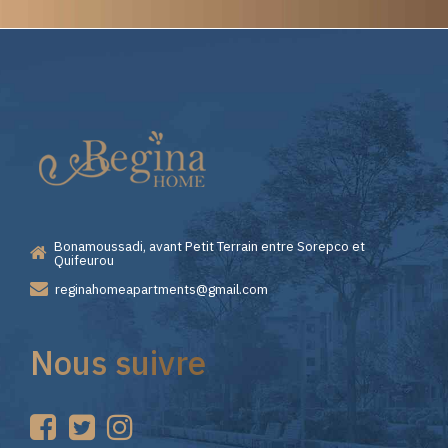
Elite
Casino
—
Bonamoussadi, avant Petit Terrain entre Sorepco et
Premiers
Quifeurou
reginahomeapartments@gmail.com
Pas
Nous suivre
sur