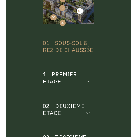
03
01
04
05
02
01
SOUS-SOL &
REZ DE CHAUSSÉE
1
PREMIER
ETAGE
02
DEUXIEME
ETAGE