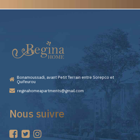
Elite
Pourquoi
Casino
Choisir
—
Lizaro
Bonamoussadi, avant Petit Terrain entre Sorepco et
Premiers
Casino
Quifeurou
reginahomeapartments@gmail.com
Pas
pour
Nous suivre
sur
vos