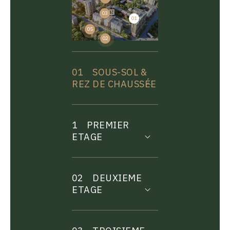
03
01
04
05
02
01
SOUS-SOL &
REZ DE CHAUSSÉE
1
PREMIER
ETAGE
02
DEUXIEME
ETAGE