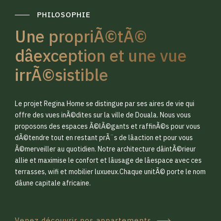
PHILOSOPHIE
Une propriÃ©tÃ©
dâexception et une vue
irrÃ©sistible
0
0
Le projet Regina Home se distingue par ses aires de vie qui
1
1
offre des vues inÃ©dites sur la ville de Douala. Nous vous
proposons des espaces Ã©lÃ©gants et raffinÃ©s pour vous
dÃ©tendre tout en restant prÃ¨s de lâaction et pour vous
2
2
Ã©merveiller au quotidien. Notre architecture dâintÃ©rieur
allie et maximise le confort et lâusage de lâespace avec ces
terrasses, wifi et mobilier luxueux.Chaque unitÃ© porte le nom
3
3
dâune capitale africaine.
Venez découvrir nos appartements