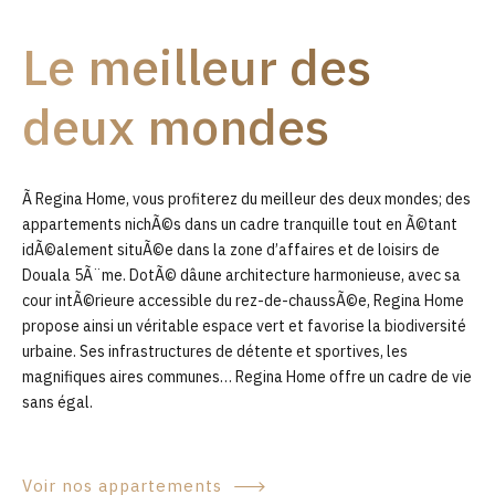
9
Le meilleur des
0
deux mondes
Ã Regina Home, vous profiterez du meilleur des deux mondes; des
appartements nichÃ©s dans un cadre tranquille tout en Ã©tant
idÃ©alement situÃ©e dans la zone d’affaires et de loisirs de
Douala 5Ã¨me. DotÃ© dâune architecture harmonieuse, avec sa
cour intÃ©rieure accessible du rez-de-chaussÃ©e, Regina Home
propose ainsi un véritable espace vert et favorise la biodiversité
urbaine. Ses infrastructures de détente et sportives, les
magnifiques aires communes… Regina Home offre un cadre de vie
sans égal.
Voir nos appartements