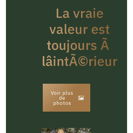
La vraie
valeur est
toujours Ã
lâintÃ©rieur
Voir plus
de
photos
1