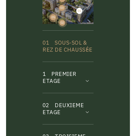
03
01
04
05
02
01
SOUS-SOL &
REZ DE CHAUSSÉE
1
PREMIER
ETAGE
02
DEUXIEME
ETAGE