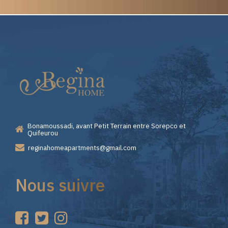
Elite
Pourquoi
Casino
Choisir
—
Lizaro
Bonamoussadi, avant Petit Terrain entre Sorepco et
Premiers
Casino
Quifeurou
reginahomeapartments@gmail.com
Pas
pour
Nous suivre
sur
vos