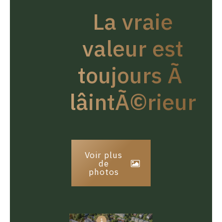
La vraie
valeur est
toujours Ã
lâintÃ©rieur
Voir plus
de
photos
1