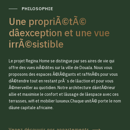
PHILOSOPHIE
Une propriÃ©tÃ©
dâexception et une vue
irrÃ©sistible
0
0
Le projet Regina Home se distingue par ses aires de vie qui
1
1
offre des vues inÃ©dites sur la ville de Douala. Nous vous
proposons des espaces Ã©lÃ©gants et raffinÃ©s pour vous
dÃ©tendre tout en restant prÃ¨s de lâaction et pour vous
2
2
Ã©merveiller au quotidien. Notre architecture dâintÃ©rieur
allie et maximise le confort et lâusage de lâespace avec ces
terrasses, wifi et mobilier luxueux.Chaque unitÃ© porte le nom
3
3
dâune capitale africaine.
Venez découvrir nos appartements