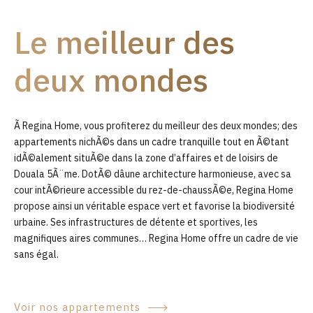
9
Le meilleur des
0
deux mondes
Ã Regina Home, vous profiterez du meilleur des deux mondes; des
appartements nichÃ©s dans un cadre tranquille tout en Ã©tant
idÃ©alement situÃ©e dans la zone d’affaires et de loisirs de
Douala 5Ã¨me. DotÃ© dâune architecture harmonieuse, avec sa
cour intÃ©rieure accessible du rez-de-chaussÃ©e, Regina Home
propose ainsi un véritable espace vert et favorise la biodiversité
urbaine. Ses infrastructures de détente et sportives, les
magnifiques aires communes… Regina Home offre un cadre de vie
sans égal.
Voir nos appartements