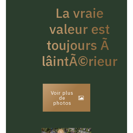
La vraie
valeur est
toujours Ã
lâintÃ©rieur
Voir plus
de
photos
1