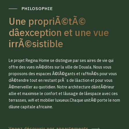
PHILOSOPHIE
Une propriÃ©tÃ©
dâexception et une vue
irrÃ©sistible
0
0
Le projet Regina Home se distingue par ses aires de vie qui
1
1
offre des vues inÃ©dites sur la ville de Douala. Nous vous
proposons des espaces Ã©lÃ©gants et raffinÃ©s pour vous
dÃ©tendre tout en restant prÃ¨s de lâaction et pour vous
2
2
Ã©merveiller au quotidien. Notre architecture dâintÃ©rieur
allie et maximise le confort et lâusage de lâespace avec ces
terrasses, wifi et mobilier luxueux.Chaque unitÃ© porte le nom
3
3
dâune capitale africaine.
Venez découvrir nos appartements