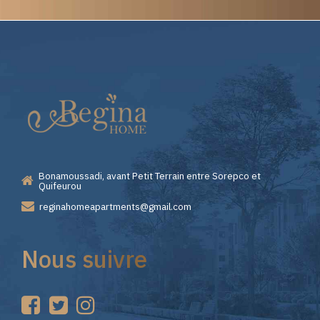
Elite
Casino
—
Bonamoussadi, avant Petit Terrain entre Sorepco et
Premiers
Quifeurou
reginahomeapartments@gmail.com
Pas
Nous suivre
sur