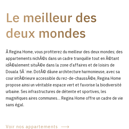
9
Le meilleur des
0
deux mondes
Ã Regina Home, vous profiterez du meilleur des deux mondes; des
appartements nichÃ©s dans un cadre tranquille tout en Ã©tant
idÃ©alement situÃ©e dans la zone d’affaires et de loisirs de
Douala 5Ã¨me. DotÃ© dâune architecture harmonieuse, avec sa
cour intÃ©rieure accessible du rez-de-chaussÃ©e, Regina Home
propose ainsi un véritable espace vert et favorise la biodiversité
urbaine. Ses infrastructures de détente et sportives, les
magnifiques aires communes… Regina Home offre un cadre de vie
sans égal.
Voir nos appartements