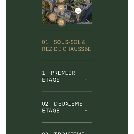
03
01
04
05
02
01
SOUS-SOL &
REZ DE CHAUSSÉE
1
PREMIER
ETAGE
02
DEUXIEME
ETAGE