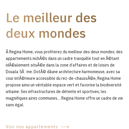
9
Le meilleur des
0
deux mondes
Ã Regina Home, vous profiterez du meilleur des deux mondes; des
appartements nichÃ©s dans un cadre tranquille tout en Ã©tant
idÃ©alement situÃ©e dans la zone d’affaires et de loisirs de
Douala 5Ã¨me. DotÃ© dâune architecture harmonieuse, avec sa
cour intÃ©rieure accessible du rez-de-chaussÃ©e, Regina Home
propose ainsi un véritable espace vert et favorise la biodiversité
urbaine. Ses infrastructures de détente et sportives, les
magnifiques aires communes… Regina Home offre un cadre de vie
sans égal.
Voir nos appartements