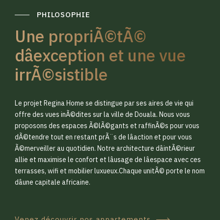
PHILOSOPHIE
Une propriÃ©tÃ©
dâexception et une vue
irrÃ©sistible
0
0
Le projet Regina Home se distingue par ses aires de vie qui
1
1
offre des vues inÃ©dites sur la ville de Douala. Nous vous
proposons des espaces Ã©lÃ©gants et raffinÃ©s pour vous
dÃ©tendre tout en restant prÃ¨s de lâaction et pour vous
2
2
Ã©merveiller au quotidien. Notre architecture dâintÃ©rieur
allie et maximise le confort et lâusage de lâespace avec ces
terrasses, wifi et mobilier luxueux.Chaque unitÃ© porte le nom
3
3
dâune capitale africaine.
Venez découvrir nos appartements