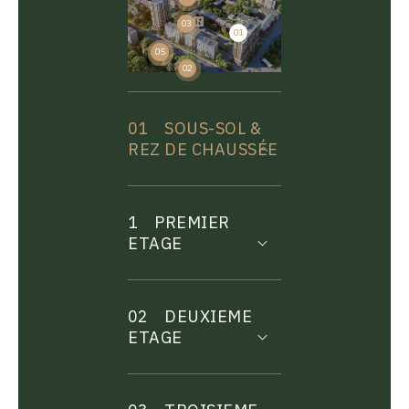
03
01
04
05
02
01
SOUS-SOL &
REZ DE CHAUSSÉE
1
PREMIER
ETAGE
02
DEUXIEME
ETAGE