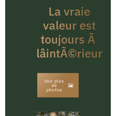
La vraie
valeur est
toujours Ã
lâintÃ©rieur
Voir plus
de
photos
1