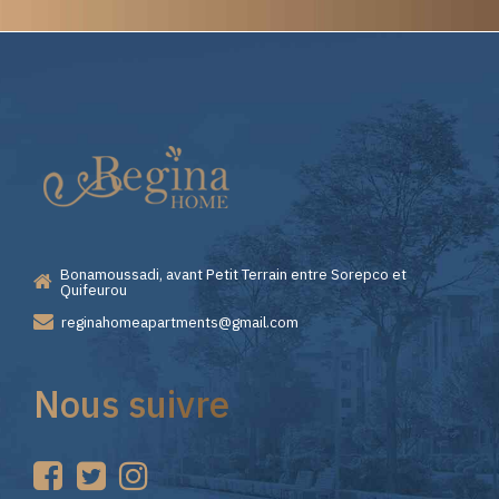
Elite
Casino
—
Bonamoussadi, avant Petit Terrain entre Sorepco et
Premiers
Quifeurou
reginahomeapartments@gmail.com
Pas
Nous suivre
sur