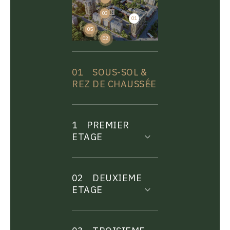
03
01
04
05
02
01
SOUS-SOL &
REZ DE CHAUSSÉE
1
PREMIER
ETAGE
02
DEUXIEME
ETAGE