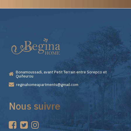
Elite
Casino
—
Bonamoussadi, avant Petit Terrain entre Sorepco et
Premiers
Quifeurou
reginahomeapartments@gmail.com
Pas
Nous suivre
sur