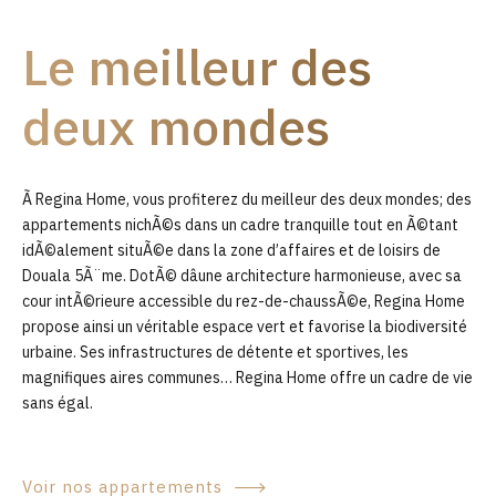
9
Le meilleur des
0
deux mondes
Ã Regina Home, vous profiterez du meilleur des deux mondes; des
appartements nichÃ©s dans un cadre tranquille tout en Ã©tant
idÃ©alement situÃ©e dans la zone d’affaires et de loisirs de
Douala 5Ã¨me. DotÃ© dâune architecture harmonieuse, avec sa
cour intÃ©rieure accessible du rez-de-chaussÃ©e, Regina Home
propose ainsi un véritable espace vert et favorise la biodiversité
urbaine. Ses infrastructures de détente et sportives, les
magnifiques aires communes… Regina Home offre un cadre de vie
sans égal.
Voir nos appartements