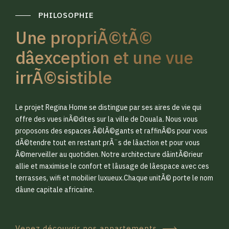
PHILOSOPHIE
Une propriÃ©tÃ©
dâexception et une vue
irrÃ©sistible
0
0
Le projet Regina Home se distingue par ses aires de vie qui
1
1
offre des vues inÃ©dites sur la ville de Douala. Nous vous
proposons des espaces Ã©lÃ©gants et raffinÃ©s pour vous
dÃ©tendre tout en restant prÃ¨s de lâaction et pour vous
2
2
Ã©merveiller au quotidien. Notre architecture dâintÃ©rieur
allie et maximise le confort et lâusage de lâespace avec ces
terrasses, wifi et mobilier luxueux.Chaque unitÃ© porte le nom
3
3
dâune capitale africaine.
Venez découvrir nos appartements