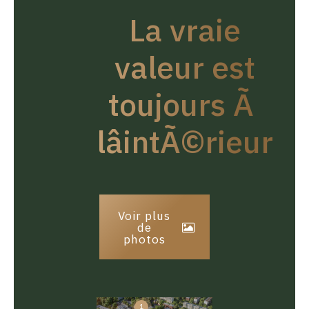
La vraie
valeur est
toujours Ã
lâintÃ©rieur
Voir plus
de
photos
1